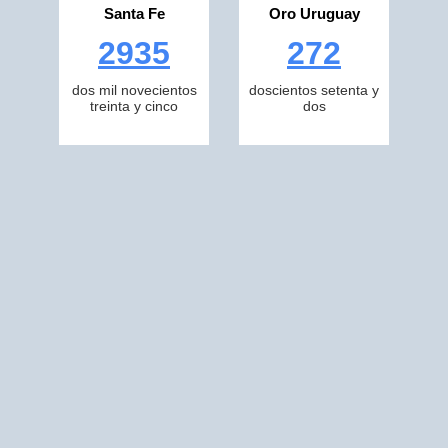
Santa Fe
Oro Uruguay
2935
272
dos mil novecientos
doscientos setenta y
treinta y cinco
dos