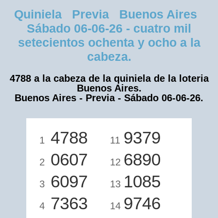
Quiniela Previa Buenos Aires
Sábado 06-06-26 - cuatro mil
setecientos ochenta y ocho a la
cabeza.
4788 a la cabeza de la quiniela de la loteria
Buenos Aires.
Buenos Aires - Previa - Sábado 06-06-26.
4788
9379
1
11
0607
6890
2
12
6097
1085
3
13
7363
9746
4
14