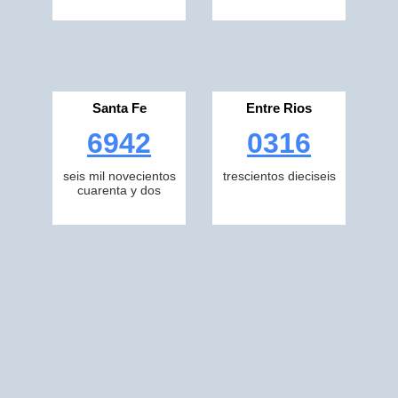
Santa Fe
Entre Rios
6942
0316
seis mil novecientos
trescientos dieciseis
cuarenta y dos