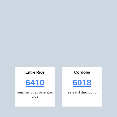
Entre Rios
Cordoba
6410
6018
seis mil cuatrocientos
seis mil dieciocho
diez