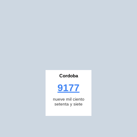
Cordoba
9177
nueve mil ciento
setenta y siete