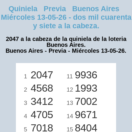
Quiniela Previa Buenos Aires
Miércoles 13-05-26 - dos mil cuarenta
y siete a la cabeza.
2047 a la cabeza de la quiniela de la loteria
Buenos Aires.
Buenos Aires - Previa - Miércoles 13-05-26.
2047
9936
1
11
4568
1993
2
12
3412
7002
3
13
4705
9671
4
14
7018
8404
5
15