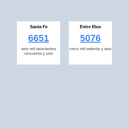
Santa Fe
Entre Rios
6651
5076
seis mil seiscientos
cinco mil setenta y seis
cincuenta y uno