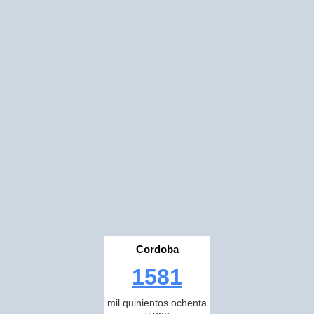
Cordoba
1581
mil quinientos ochenta