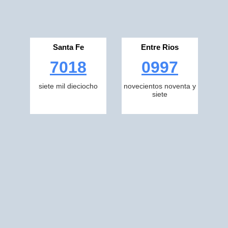
Santa Fe
Entre Rios
7018
0997
siete mil dieciocho
novecientos noventa y
siete