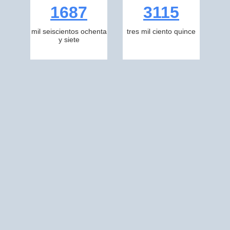
1687
3115
mil seiscientos ochenta
tres mil ciento quince
y siete