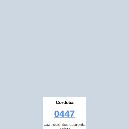
Cordoba
0447
cuatrocientos cuarenta