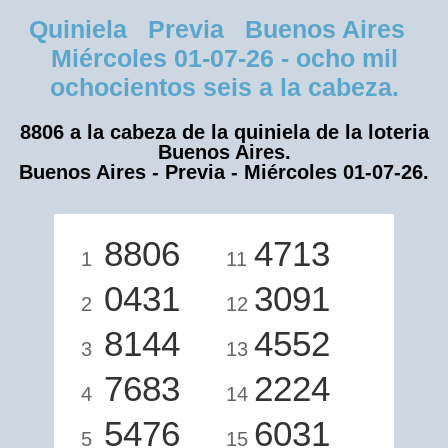
Quiniela Previa Buenos Aires
Miércoles 01-07-26 - ocho mil
ochocientos seis a la cabeza.
8806 a la cabeza de la quiniela de la loteria
Buenos Aires.
Buenos Aires - Previa - Miércoles 01-07-26.
8806
4713
1
11
0431
3091
2
12
8144
4552
3
13
7683
2224
4
14
5476
6031
5
15