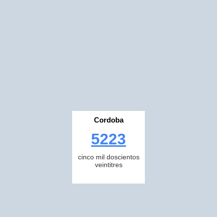
Cordoba
5223
cinco mil doscientos
veintitres