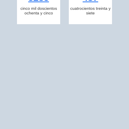
cinco mil doscientos
cuatrocientos treinta y
ochenta y cinco
siete