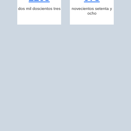
dos mil doscientos tres
novecientos setenta y
ocho