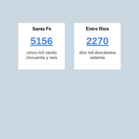
Santa Fe
Entre Rios
5156
2270
cinco mil ciento
dos mil doscientos
cincuenta y seis
setenta