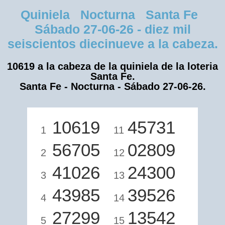
Quiniela Nocturna Santa Fe
Sábado 27-06-26 - diez mil
seiscientos diecinueve a la cabeza.
10619 a la cabeza de la quiniela de la loteria
Santa Fe.
Santa Fe - Nocturna - Sábado 27-06-26.
10619
45731
1
11
56705
02809
2
12
41026
24300
3
13
43985
39526
4
14
27299
13542
5
15