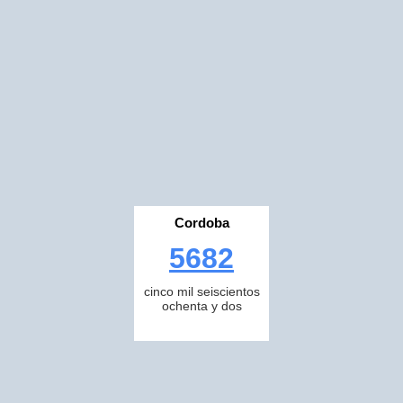
Cordoba
5682
cinco mil seiscientos
ochenta y dos