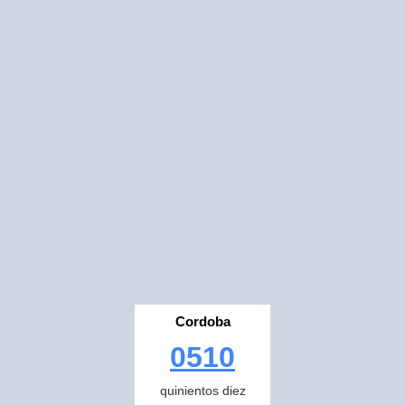
Cordoba
0510
quinientos diez