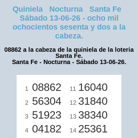
Quiniela Nocturna Santa Fe
Sábado 13-06-26 - ocho mil
ochocientos sesenta y dos a la
cabeza.
08862 a la cabeza de la quiniela de la loteria
Santa Fe.
Santa Fe - Nocturna - Sábado 13-06-26.
08862
16040
1
11
56304
31840
2
12
51923
38340
3
13
04182
25361
4
14