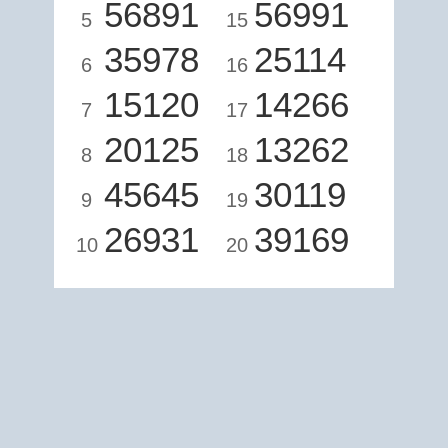
56891
56991
5
15
35978
25114
6
16
15120
14266
7
17
20125
13262
8
18
45645
30119
9
19
26931
39169
10
20