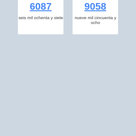
6087
9058
seis mil ochenta y siete
nueve mil cincuenta y
ocho