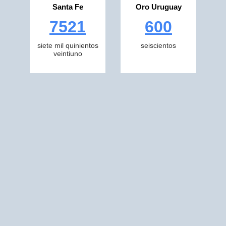
Santa Fe
Oro Uruguay
7521
600
siete mil quinientos
seiscientos
veintiuno