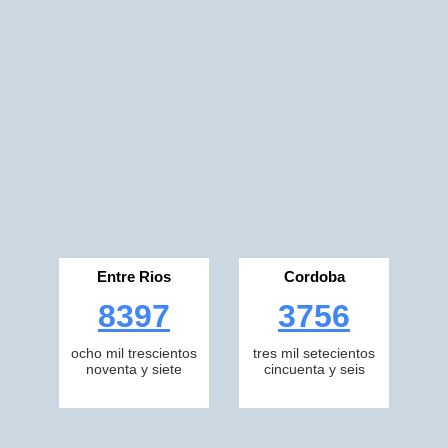
Entre Rios
Cordoba
8397
3756
ocho mil trescientos
tres mil setecientos
noventa y siete
cincuenta y seis