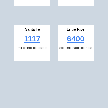
Santa Fe
Entre Rios
1117
6400
mil ciento diecisiete
seis mil cuatrocientos