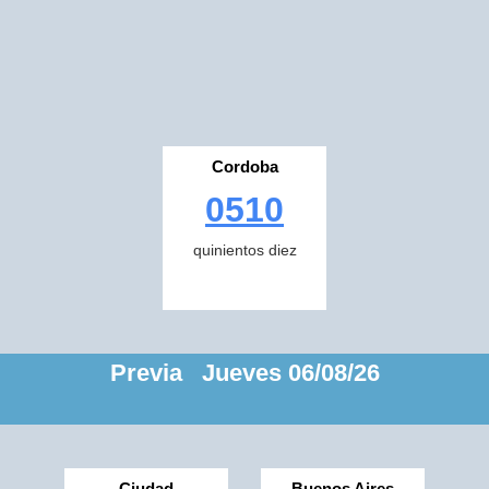
Cordoba
0510
quinientos diez
Previa Jueves 06/08/26
Ciudad
Buenos Aires