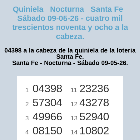
Quiniela Nocturna Santa Fe
Sábado 09-05-26 - cuatro mil
trescientos noventa y ocho a la
cabeza.
04398 a la cabeza de la quiniela de la loteria
Santa Fe.
Santa Fe - Nocturna - Sábado 09-05-26.
04398
23236
1
11
57304
43278
2
12
49966
52940
3
13
08150
10802
4
14