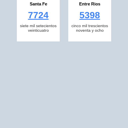
Santa Fe
Entre Rios
7724
5398
siete mil setecientos
cinco mil trescientos
veinticuatro
noventa y ocho