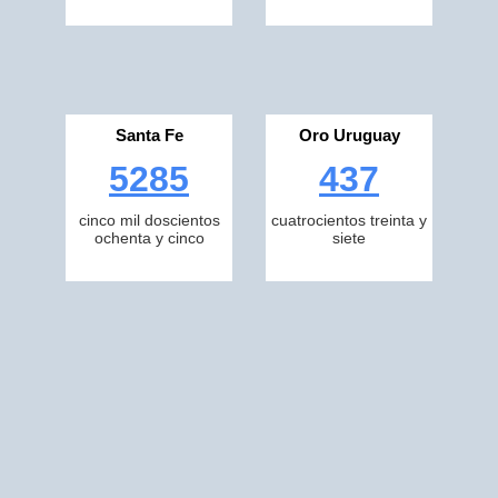
Santa Fe
Oro Uruguay
5285
437
cinco mil doscientos
cuatrocientos treinta y
ochenta y cinco
siete