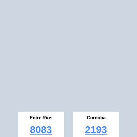
Entre Rios
Cordoba
8083
2193