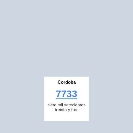
Cordoba
7733
siete mil setecientos
treinta y tres