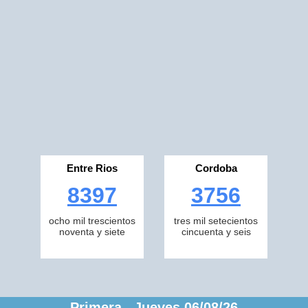
Entre Rios
Cordoba
8397
3756
ocho mil trescientos
tres mil setecientos
noventa y siete
cincuenta y seis
Primera Jueves 06/08/26