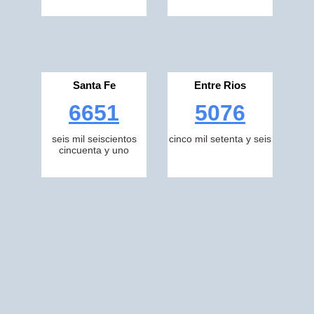
Santa Fe
Entre Rios
6651
5076
seis mil seiscientos
cinco mil setenta y seis
cincuenta y uno