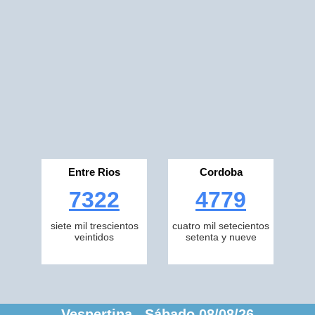
Entre Rios
Cordoba
7322
4779
siete mil trescientos
cuatro mil setecientos
veintidos
setenta y nueve
Vespertina Sábado 08/08/26