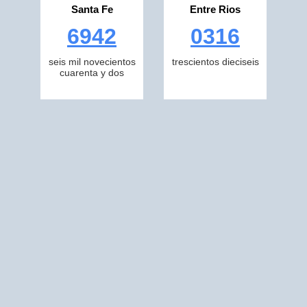
Santa Fe
Entre Rios
6942
0316
seis mil novecientos
trescientos dieciseis
cuarenta y dos