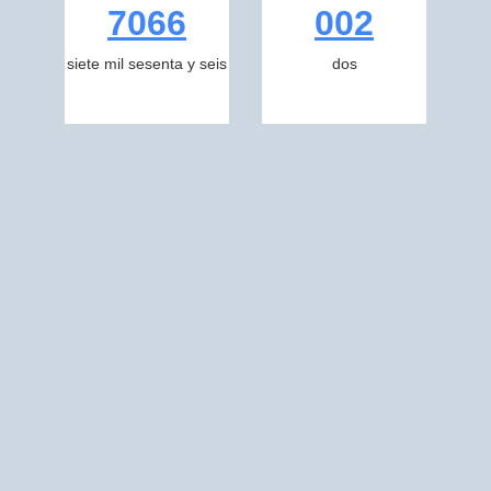
7066
002
siete mil sesenta y seis
dos