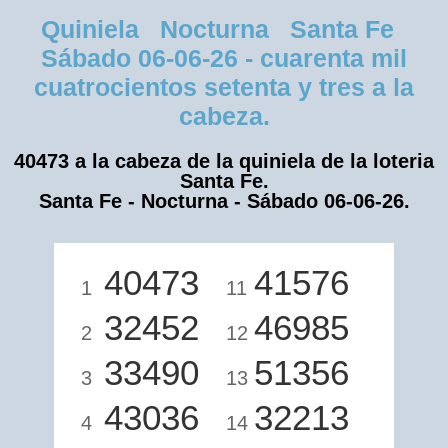
Quiniela Nocturna Santa Fe
Sábado 06-06-26 - cuarenta mil
cuatrocientos setenta y tres a la
cabeza.
40473 a la cabeza de la quiniela de la loteria
Santa Fe.
Santa Fe - Nocturna - Sábado 06-06-26.
40473
41576
1
11
32452
46985
2
12
33490
51356
3
13
43036
32213
4
14