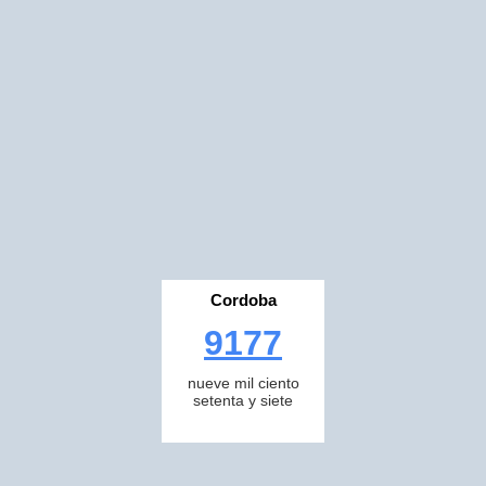
Cordoba
9177
nueve mil ciento
setenta y siete