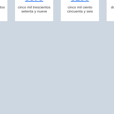
tos
cinco mil trescientos
cinco mil ciento
d
setenta y nueve
cincuenta y seis