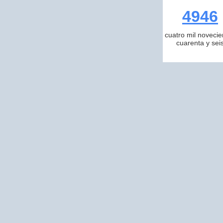
4946
cuatro mil novecie
cuarenta y sei