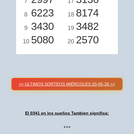
7
17
6223
8174
8
18
3430
3482
9
19
5080
2570
10
20
<< ULTIMOS SORTEOS MIÉRCOLES 20-05-26 >>
El 0341 en los sueños Tambien significa:
+++