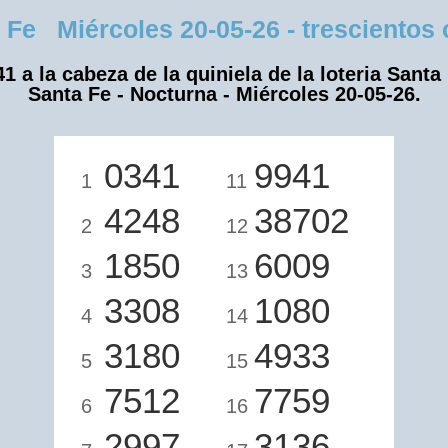
e Miércoles 20-05-26 - trescientos c
1 a la cabeza de la quiniela de la loteria Santa
Santa Fe - Nocturna - Miércoles 20-05-26.
0341
9941
1
11
4248
38702
2
12
1850
6009
3
13
3308
1080
4
14
3180
4933
5
15
7512
7759
6
16
2997
3136