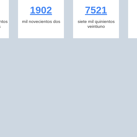
1902
7521
ntos
mil novecientos dos
siete mil quinientos
s
veintiuno