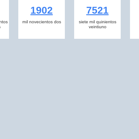
1902
7521
ntos
mil novecientos dos
siete mil quinientos
s
veintiuno