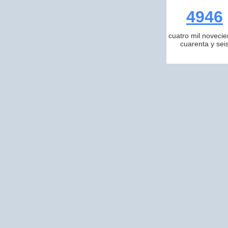
4946
cuatro mil novecie
cuarenta y sei