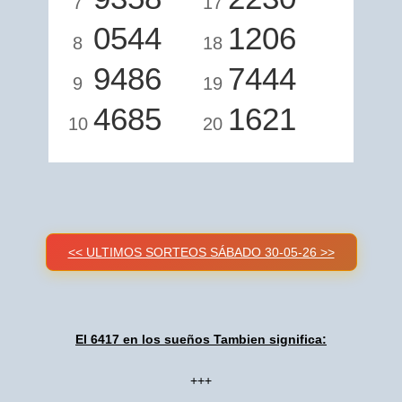
7
17
0544
1206
8
18
9486
7444
9
19
4685
1621
10
20
<< ULTIMOS SORTEOS SÁBADO 30-05-26 >>
El 6417 en los sueños Tambien significa:
+++