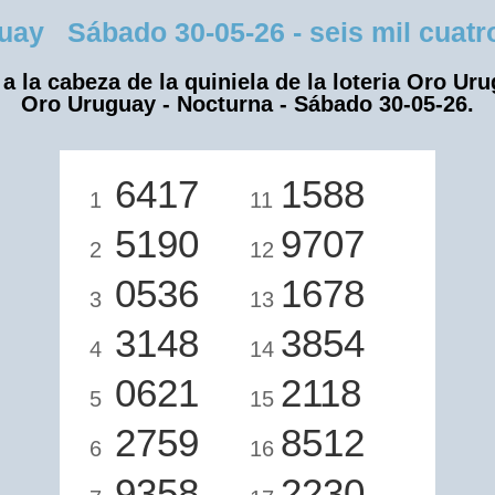
 Sábado 30-05-26 - seis mil cuatroc
a la cabeza de la quiniela de la loteria Oro Ur
Oro Uruguay - Nocturna - Sábado 30-05-26.
6417
1588
1
11
5190
9707
2
12
0536
1678
3
13
3148
3854
4
14
0621
2118
5
15
2759
8512
6
16
9358
2230