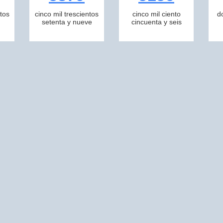
tos
cinco mil trescientos
cinco mil ciento
d
setenta y nueve
cincuenta y seis