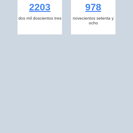
2203
978
dos mil doscientos tres
novecientos setenta y
ocho