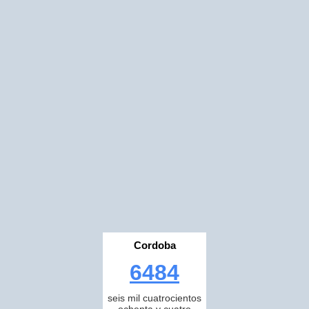
Cordoba
6484
seis mil cuatrocientos