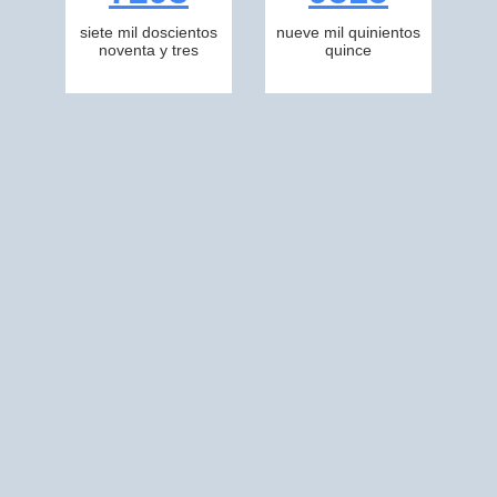
siete mil doscientos
nueve mil quinientos
noventa y tres
quince