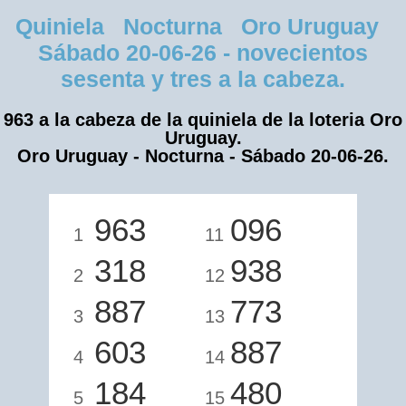
Quiniela Nocturna Oro Uruguay
Sábado 20-06-26 - novecientos
sesenta y tres a la cabeza.
963 a la cabeza de la quiniela de la loteria Oro
Uruguay.
Oro Uruguay - Nocturna - Sábado 20-06-26.
963
096
1
11
318
938
2
12
887
773
3
13
603
887
4
14
184
480
5
15