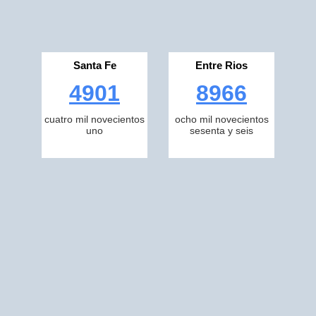
Santa Fe
Entre Rios
4901
8966
cuatro mil novecientos
ocho mil novecientos
uno
sesenta y seis