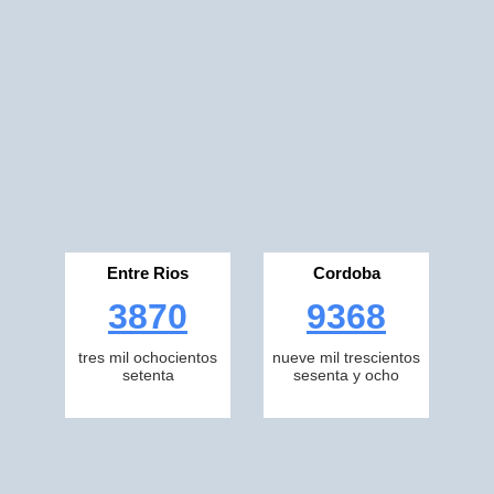
Entre Rios
Cordoba
3870
9368
tres mil ochocientos
nueve mil trescientos
setenta
sesenta y ocho