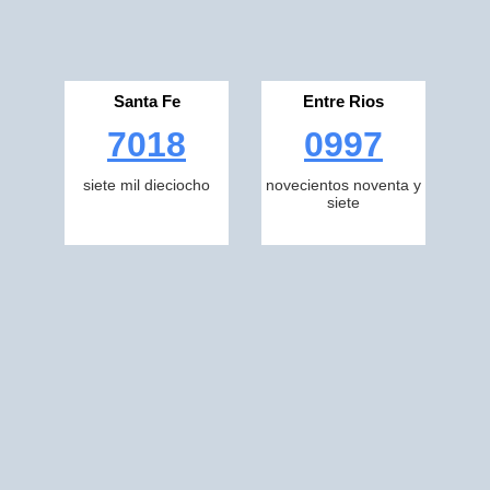
Santa Fe
Entre Rios
7018
0997
siete mil dieciocho
novecientos noventa y
siete