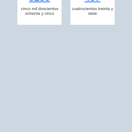
cinco mil doscientos
cuatrocientos treinta y
ochenta y cinco
siete