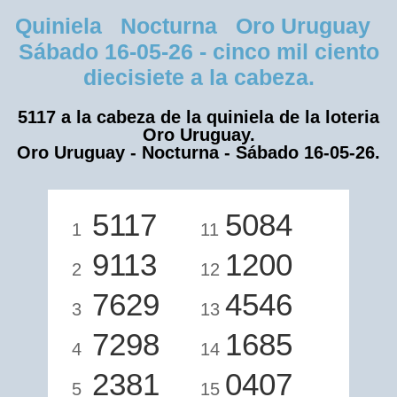
Quiniela Nocturna Oro Uruguay
Sábado 16-05-26 - cinco mil ciento
diecisiete a la cabeza.
5117 a la cabeza de la quiniela de la loteria
Oro Uruguay.
Oro Uruguay - Nocturna - Sábado 16-05-26.
5117
5084
1
11
9113
1200
2
12
7629
4546
3
13
7298
1685
4
14
2381
0407
5
15