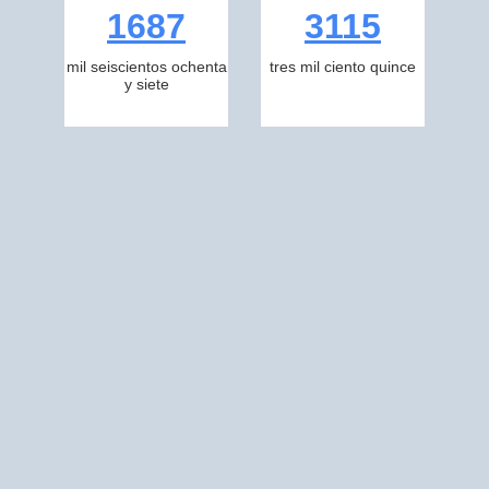
1687
3115
mil seiscientos ochenta
tres mil ciento quince
y siete