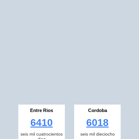
Entre Rios
Cordoba
6410
6018
seis mil cuatrocientos
seis mil dieciocho