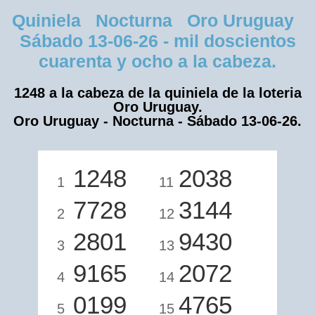
Quiniela Nocturna Oro Uruguay
Sábado 13-06-26 - mil doscientos
cuarenta y ocho a la cabeza.
1248 a la cabeza de la quiniela de la loteria
Oro Uruguay.
Oro Uruguay - Nocturna - Sábado 13-06-26.
1248
2038
1
11
7728
3144
2
12
2801
9430
3
13
9165
2072
4
14
0199
4765
5
15