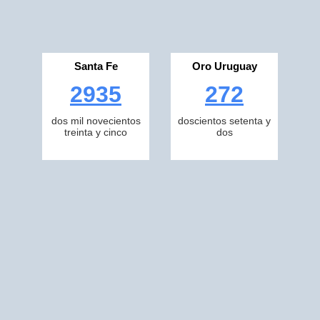
Santa Fe
Oro Uruguay
2935
272
dos mil novecientos
doscientos setenta y
treinta y cinco
dos