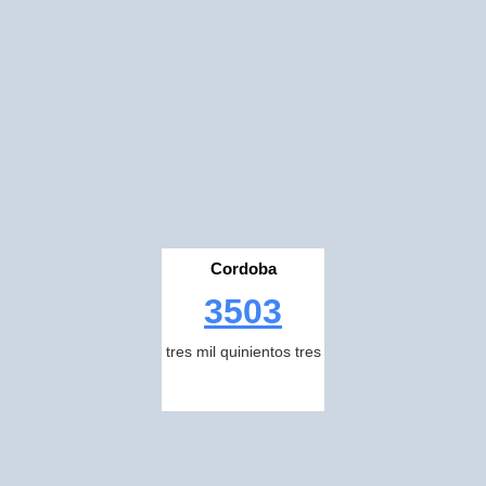
Cordoba
3503
tres mil quinientos tres