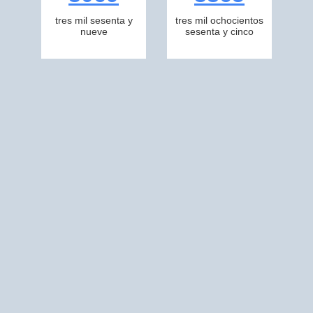
tres mil sesenta y
tres mil ochocientos
nueve
sesenta y cinco