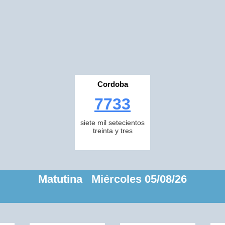
Cordoba
7733
siete mil setecientos
treinta y tres
Matutina Miércoles 05/08/26