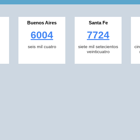
Buenos Aires
Santa Fe
6004
7724
seis mil cuatro
siete mil setecientos
ci
veinticuatro