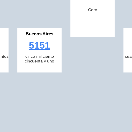
Cero
Buenos Aires
5151
entos
cinco mil ciento
cua
cincuenta y uno