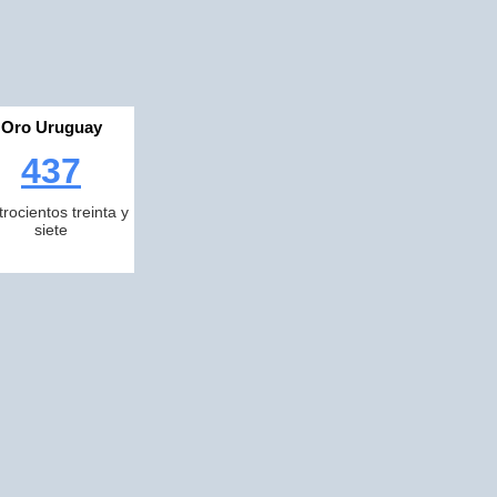
Oro Uruguay
437
trocientos treinta y
siete