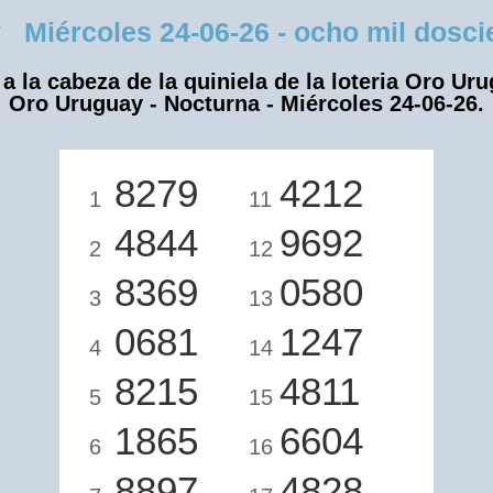
iércoles 24-06-26 - ocho mil doscien
a la cabeza de la quiniela de la loteria Oro Ur
Oro Uruguay - Nocturna - Miércoles 24-06-26.
8279
4212
1
11
4844
9692
2
12
8369
0580
3
13
0681
1247
4
14
8215
4811
5
15
1865
6604
6
16
8897
4828