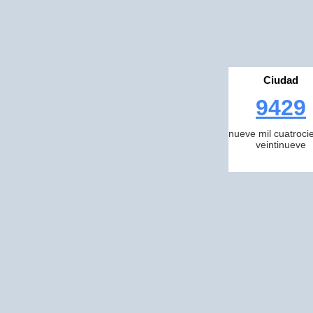
Ciudad
9429
nueve mil cuatroci
veintinueve