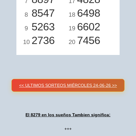
7
17
8547
6498
8
18
5263
6602
9
19
2736
7456
10
20
<< ULTIMOS SORTEOS MIÉRCOLES 24-06-26 >>
El 8279 en los sueños Tambien significa:
+++