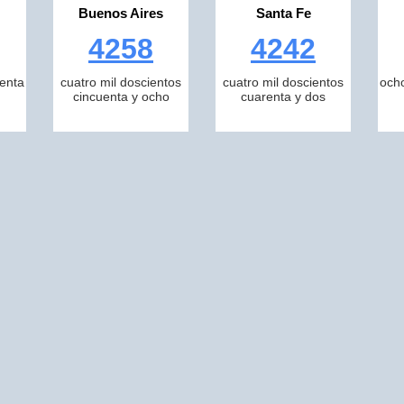
Buenos Aires
Santa Fe
4258
4242
tenta
cuatro mil doscientos
cuatro mil doscientos
ocho
cincuenta y ocho
cuarenta y dos