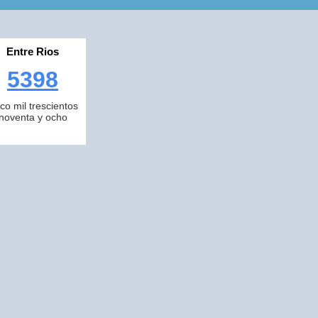
Entre Rios
5398
nco mil trescientos
noventa y ocho