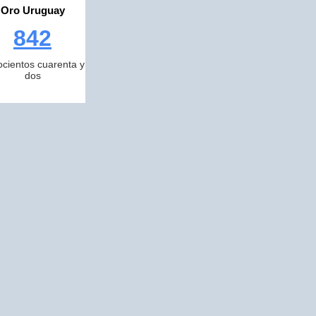
Oro Uruguay
842
cientos cuarenta y
dos