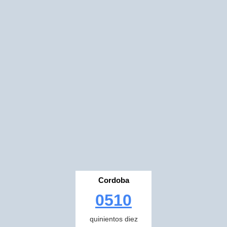
Cordoba
0510
quinientos diez