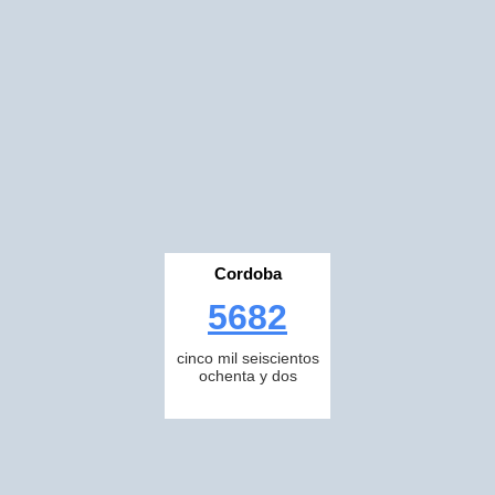
Cordoba
5682
cinco mil seiscientos
ochenta y dos