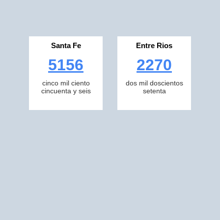
Santa Fe
Entre Rios
5156
2270
cinco mil ciento
dos mil doscientos
cincuenta y seis
setenta