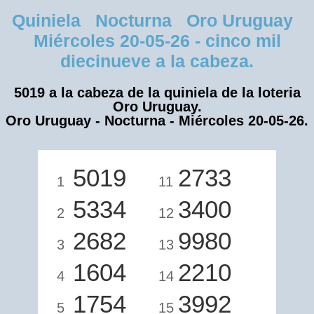
Quiniela Nocturna Oro Uruguay
Miércoles 20-05-26 - cinco mil
diecinueve a la cabeza.
5019 a la cabeza de la quiniela de la loteria
Oro Uruguay.
Oro Uruguay - Nocturna - Miércoles 20-05-26.
5019
2733
1
11
5334
3400
2
12
2682
9980
3
13
1604
2210
4
14
1754
3992
5
15