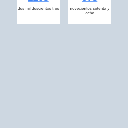
dos mil doscientos tres
novecientos setenta y
ocho