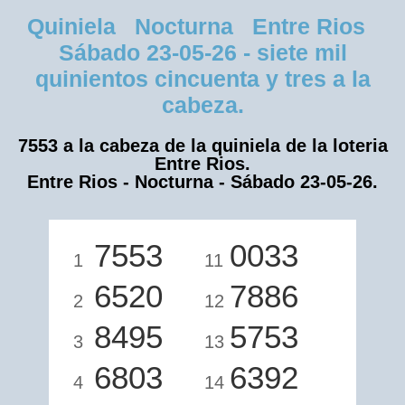
Quiniela Nocturna Entre Rios
Sábado 23-05-26 - siete mil
quinientos cincuenta y tres a la
cabeza.
7553 a la cabeza de la quiniela de la loteria
Entre Rios.
Entre Rios - Nocturna - Sábado 23-05-26.
7553
0033
1
11
6520
7886
2
12
8495
5753
3
13
6803
6392
4
14