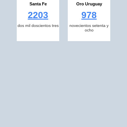
Santa Fe
Oro Uruguay
2203
978
dos mil doscientos tres
novecientos setenta y
ocho