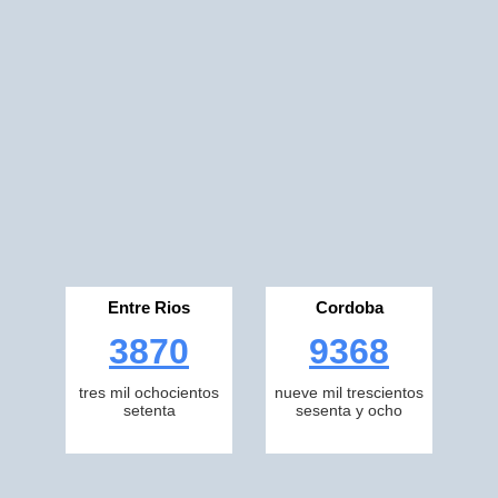
Entre Rios
Cordoba
3870
9368
tres mil ochocientos
nueve mil trescientos
setenta
sesenta y ocho