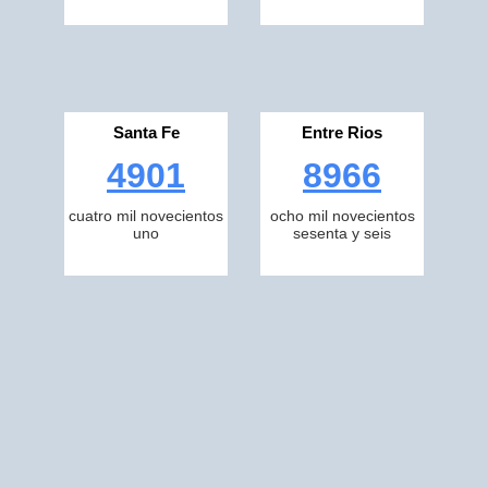
Santa Fe
Entre Rios
4901
8966
cuatro mil novecientos
ocho mil novecientos
uno
sesenta y seis