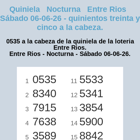
Quiniela Nocturna Entre Rios
Sábado 06-06-26 - quinientos treinta y
cinco a la cabeza.
0535 a la cabeza de la quiniela de la loteria
Entre Rios.
Entre Rios - Nocturna - Sábado 06-06-26.
0535
5533
1
11
8340
5341
2
12
7915
3854
3
13
7638
5900
4
14
3589
8842
5
15