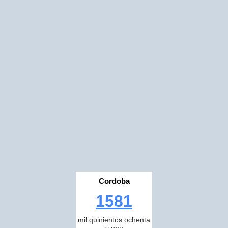
Cordoba
1581
mil quinientos ochenta