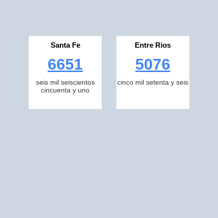
Santa Fe
Entre Rios
6651
5076
seis mil seiscientos
cinco mil setenta y seis
cincuenta y uno