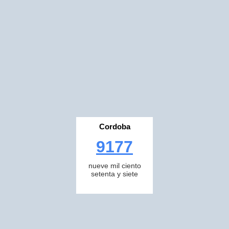
Cordoba
9177
nueve mil ciento
setenta y siete