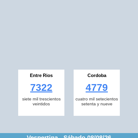
Entre Rios
Cordoba
7322
4779
siete mil trescientos
cuatro mil setecientos
veintidos
setenta y nueve
Vespertina Sábado 08/08/26