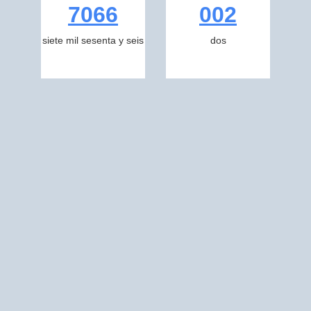
7066
002
siete mil sesenta y seis
dos