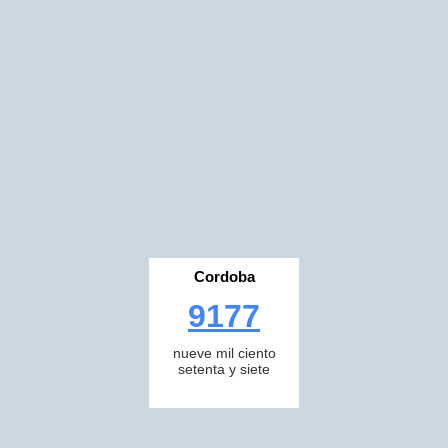
Cordoba
9177
nueve mil ciento
setenta y siete