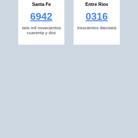
Santa Fe
Entre Rios
6942
0316
seis mil novecientos
trescientos dieciseis
cuarenta y dos