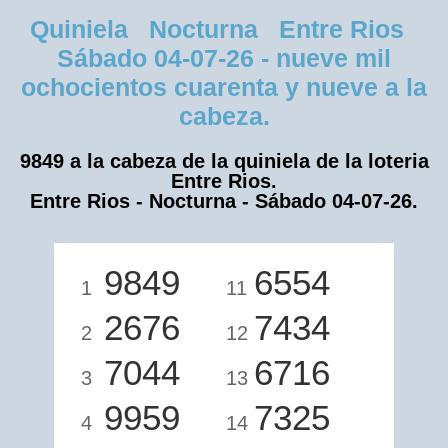
Quiniela Nocturna Entre Rios
Sábado 04-07-26 - nueve mil
ochocientos cuarenta y nueve a la
cabeza.
9849 a la cabeza de la quiniela de la loteria
Entre Rios.
Entre Rios - Nocturna - Sábado 04-07-26.
9849
6554
1
11
2676
7434
2
12
7044
6716
3
13
9959
7325
4
14