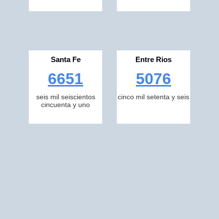
Santa Fe
Entre Rios
6651
5076
seis mil seiscientos
cinco mil setenta y seis
cincuenta y uno