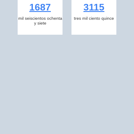
1687
3115
mil seiscientos ochenta
tres mil ciento quince
y siete