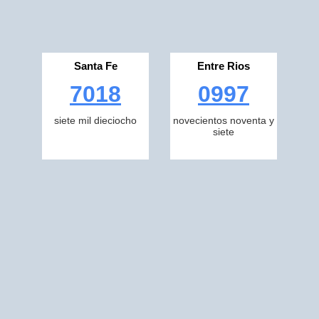
Santa Fe
Entre Rios
7018
0997
siete mil dieciocho
novecientos noventa y
siete