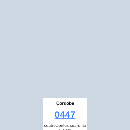
Cordoba
0447
cuatrocientos cuarenta