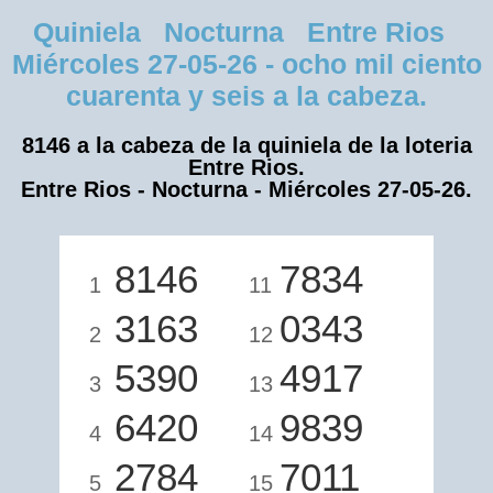
Quiniela Nocturna Entre Rios
Miércoles 27-05-26 - ocho mil ciento
cuarenta y seis a la cabeza.
8146 a la cabeza de la quiniela de la loteria
Entre Rios.
Entre Rios - Nocturna - Miércoles 27-05-26.
8146
7834
1
11
3163
0343
2
12
5390
4917
3
13
6420
9839
4
14
2784
7011
5
15