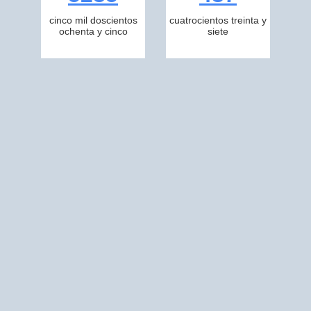
cinco mil doscientos
cuatrocientos treinta y
ochenta y cinco
siete