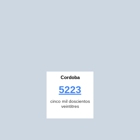
Cordoba
5223
cinco mil doscientos
veintitres