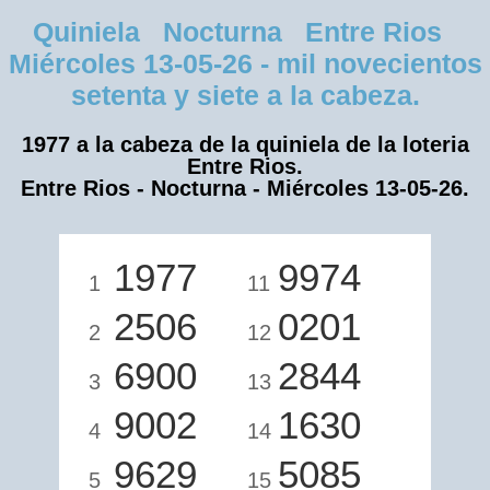
Quiniela Nocturna Entre Rios
Miércoles 13-05-26 - mil novecientos
setenta y siete a la cabeza.
1977 a la cabeza de la quiniela de la loteria
Entre Rios.
Entre Rios - Nocturna - Miércoles 13-05-26.
1977
9974
1
11
2506
0201
2
12
6900
2844
3
13
9002
1630
4
14
9629
5085
5
15