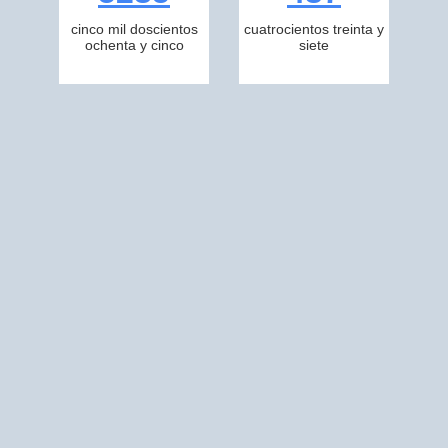
cinco mil doscientos
cuatrocientos treinta y
ochenta y cinco
siete