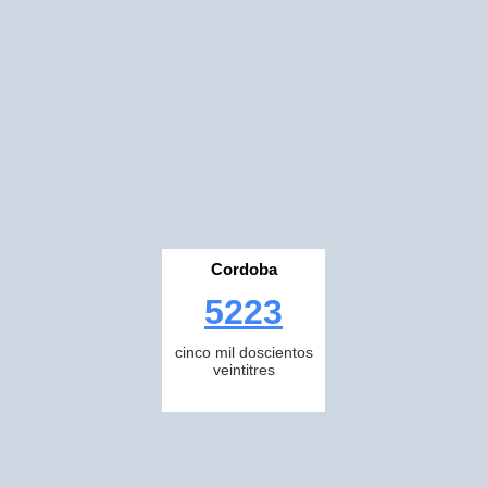
Cordoba
5223
cinco mil doscientos
veintitres