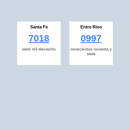
Santa Fe
Entre Rios
7018
0997
siete mil dieciocho
novecientos noventa y
siete