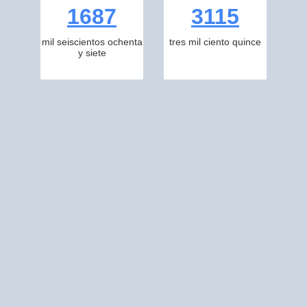
1687
3115
mil seiscientos ochenta
tres mil ciento quince
y siete