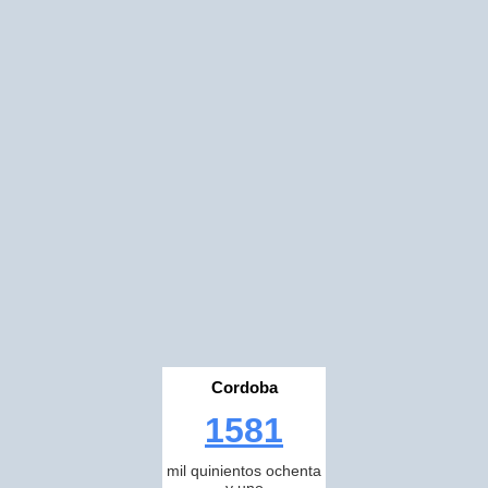
Cordoba
1581
mil quinientos ochenta