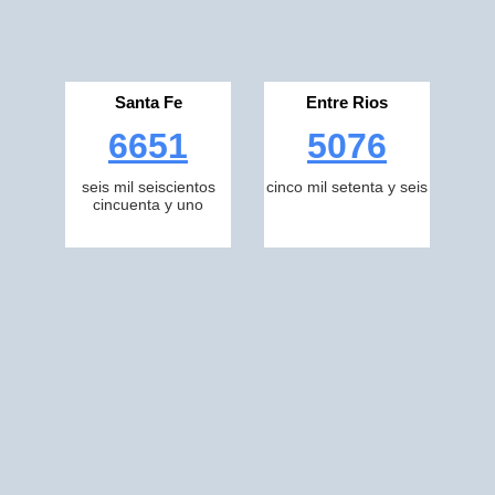
Santa Fe
Entre Rios
6651
5076
seis mil seiscientos
cinco mil setenta y seis
cincuenta y uno