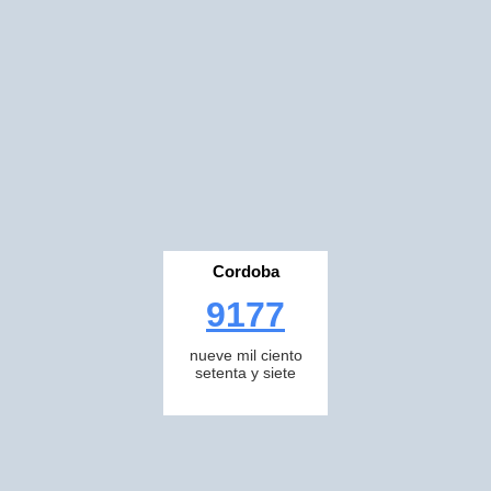
Cordoba
9177
nueve mil ciento
setenta y siete