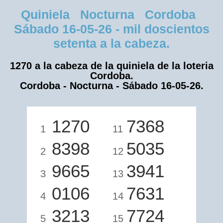
Quiniela Nocturna Cordoba
Sábado 16-05-26 - mil doscientos
setenta a la cabeza.
1270 a la cabeza de la quiniela de la loteria
Cordoba.
Cordoba - Nocturna - Sábado 16-05-26.
1270
7368
1
11
8398
5035
2
12
9665
3941
3
13
0106
7631
4
14
3213
7724
5
15