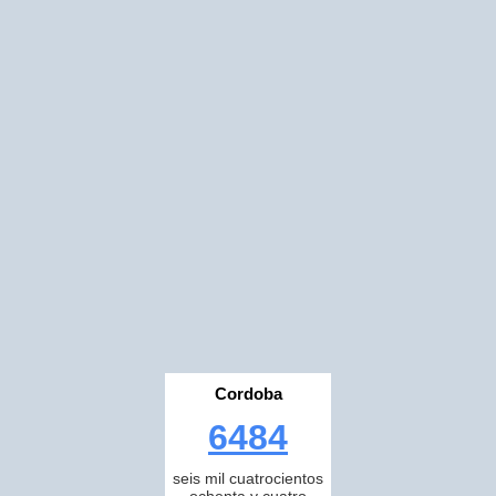
Cordoba
6484
seis mil cuatrocientos