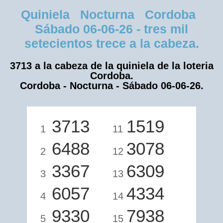
Quiniela Nocturna Cordoba
Sábado 06-06-26 - tres mil
setecientos trece a la cabeza.
3713 a la cabeza de la quiniela de la loteria
Cordoba.
Cordoba - Nocturna - Sábado 06-06-26.
3713
1519
1
11
6488
3078
2
12
3367
6309
3
13
6057
4334
4
14
9330
7938
5
15