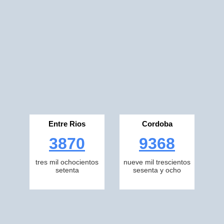
Entre Rios
Cordoba
3870
9368
tres mil ochocientos
nueve mil trescientos
setenta
sesenta y ocho