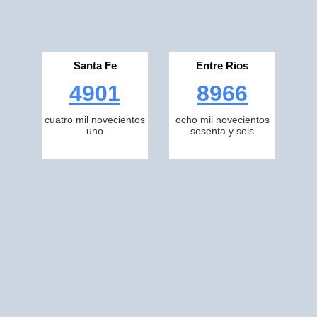
Santa Fe
Entre Rios
4901
8966
cuatro mil novecientos
ocho mil novecientos
uno
sesenta y seis