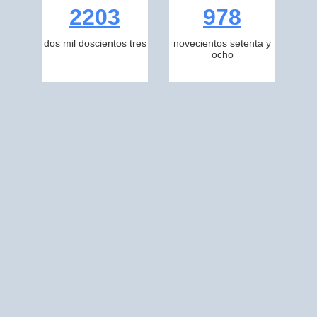
2203
978
dos mil doscientos tres
novecientos setenta y
ocho