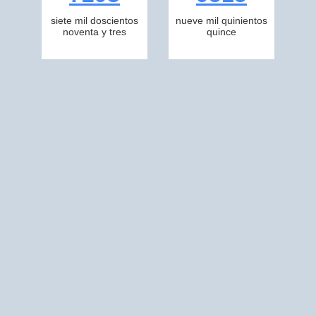
siete mil doscientos
nueve mil quinientos
noventa y tres
quince