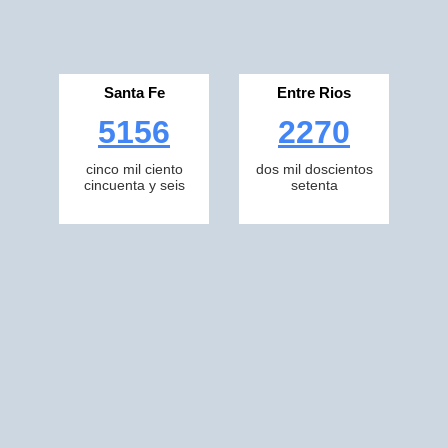
Santa Fe
Entre Rios
5156
2270
cinco mil ciento
dos mil doscientos
cincuenta y seis
setenta