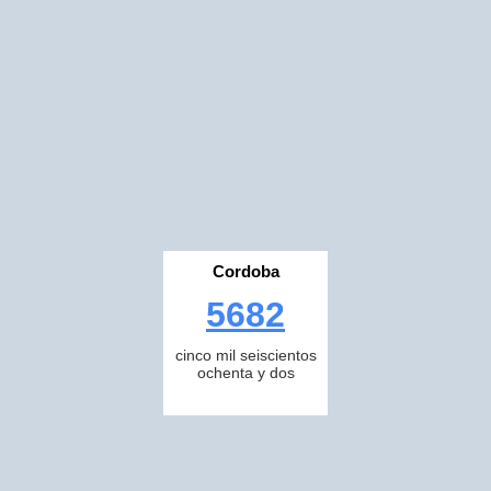
Cordoba
5682
cinco mil seiscientos
ochenta y dos