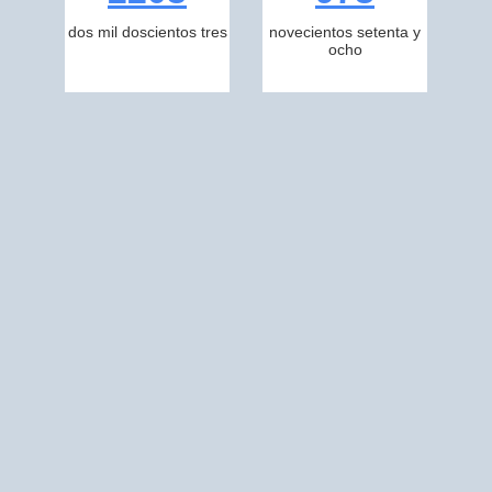
dos mil doscientos tres
novecientos setenta y
ocho