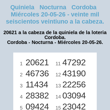
Quiniela Nocturna Cordoba
Miércoles 20-05-26 - veinte mil
seiscientos veintiuno a la cabeza.
20621 a la cabeza de la quiniela de la loteria
Cordoba.
Cordoba - Nocturna - Miércoles 20-05-26.
20621
47292
1
11
46736
43190
2
12
11434
22256
3
13
28382
03094
4
14
09424
23042
5
15