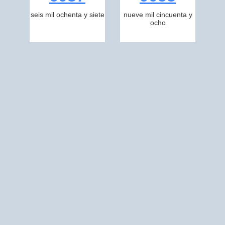
seis mil ochenta y siete
nueve mil cincuenta y
ocho