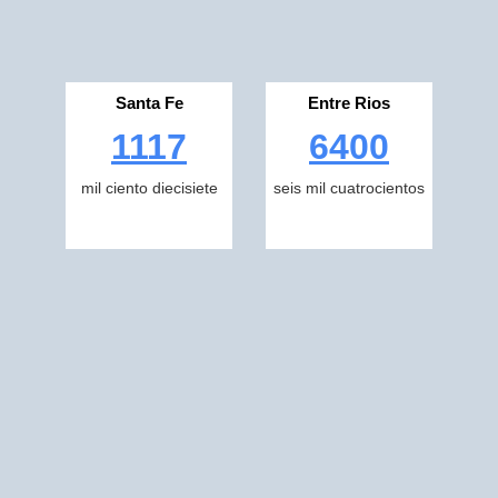
Santa Fe
Entre Rios
1117
6400
mil ciento diecisiete
seis mil cuatrocientos