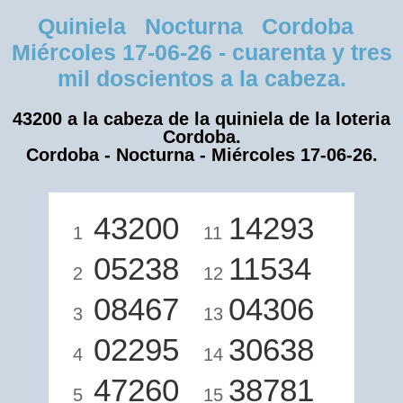
Quiniela Nocturna Cordoba
Miércoles 17-06-26 - cuarenta y tres
mil doscientos a la cabeza.
43200 a la cabeza de la quiniela de la loteria
Cordoba.
Cordoba - Nocturna - Miércoles 17-06-26.
43200
14293
1
11
05238
11534
2
12
08467
04306
3
13
02295
30638
4
14
47260
38781
5
15