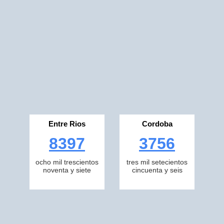
Entre Rios
Cordoba
8397
3756
ocho mil trescientos
tres mil setecientos
noventa y siete
cincuenta y seis