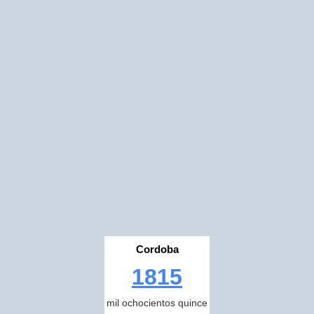
Cordoba
1815
mil ochocientos quince