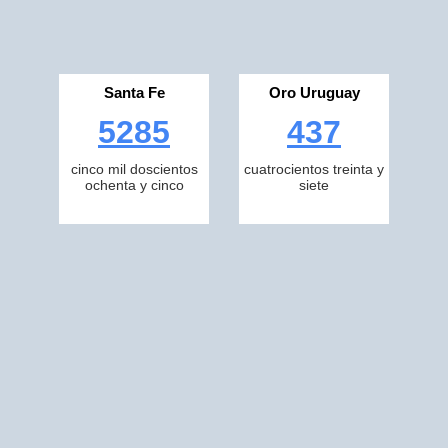
Santa Fe
Oro Uruguay
5285
437
cinco mil doscientos
cuatrocientos treinta y
ochenta y cinco
siete