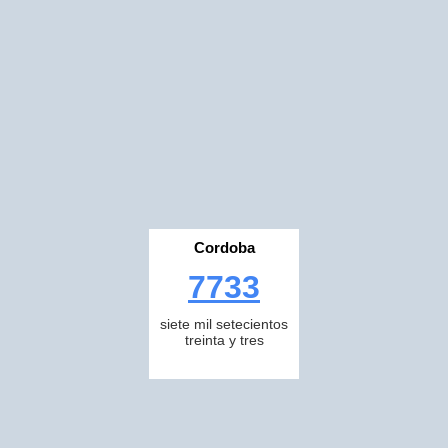
Cordoba
7733
siete mil setecientos
treinta y tres