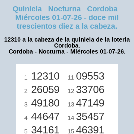
Quiniela Nocturna Cordoba
Miércoles 01-07-26 - doce mil
trescientos diez a la cabeza.
12310 a la cabeza de la quiniela de la loteria
Cordoba.
Cordoba - Nocturna - Miércoles 01-07-26.
12310
09553
1
11
26059
33706
2
12
49180
47149
3
13
44647
35457
4
14
34161
46391
5
15