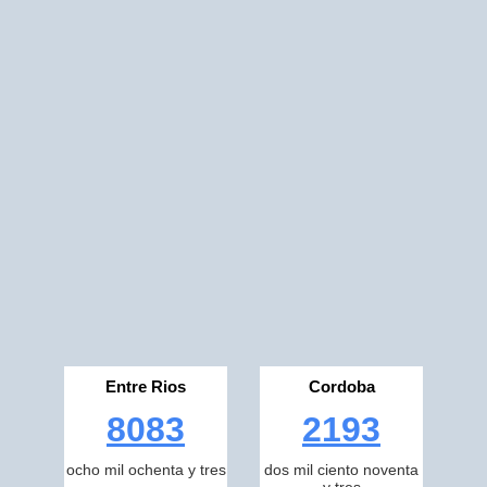
Entre Rios
Cordoba
8083
2193
ocho mil ochenta y tres
dos mil ciento noventa