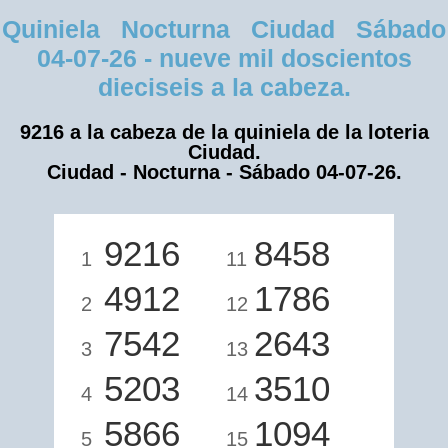
Quiniela Nocturna Ciudad Sábado
04-07-26 - nueve mil doscientos
dieciseis a la cabeza.
9216 a la cabeza de la quiniela de la loteria
Ciudad.
Ciudad - Nocturna - Sábado 04-07-26.
9216
8458
1
11
4912
1786
2
12
7542
2643
3
13
5203
3510
4
14
5866
1094
5
15