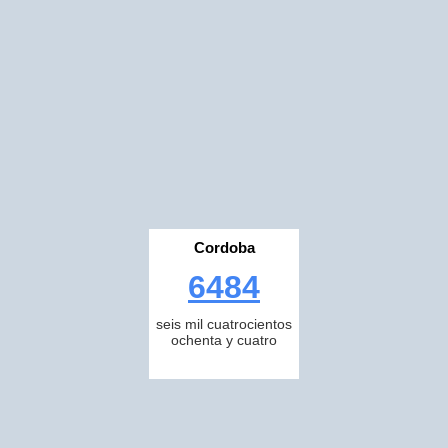
Cordoba
6484
seis mil cuatrocientos
ochenta y cuatro