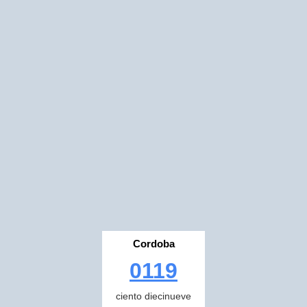
Cordoba
0119
ciento diecinueve