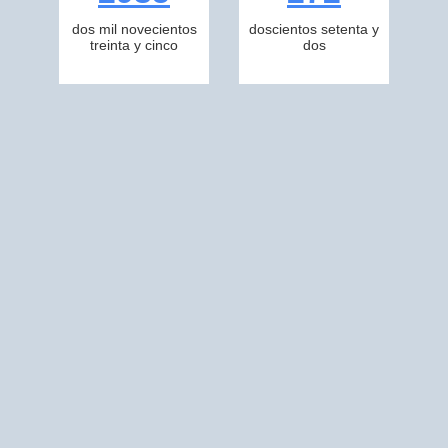
dos mil novecientos
doscientos setenta y
treinta y cinco
dos