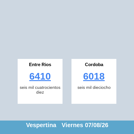
Entre Rios
Cordoba
6410
6018
seis mil cuatrocientos
seis mil dieciocho
diez
Vespertina Viernes 07/08/26