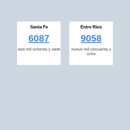
Santa Fe
Entre Rios
6087
9058
seis mil ochenta y siete
nueve mil cincuenta y
ocho