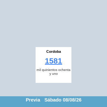
Cordoba
1581
mil quinientos ochenta
y uno
Previa Sábado 08/08/26