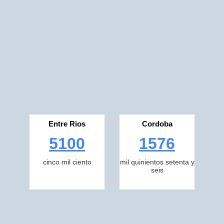
Entre Rios
Cordoba
5100
1576
cinco mil ciento
mil quinientos setenta y
seis