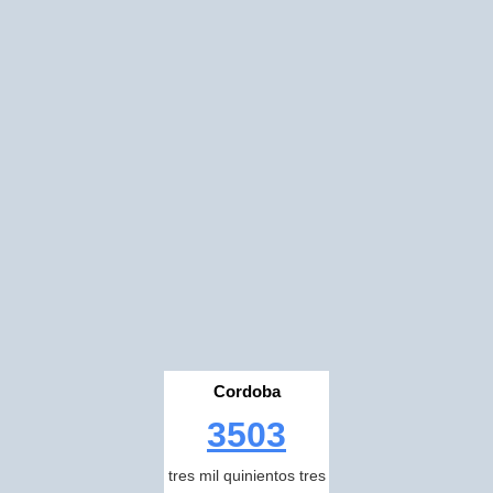
Cordoba
3503
tres mil quinientos tres