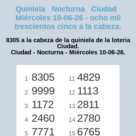
Quiniela Nocturna Ciudad
Miércoles 10-06-26 - ocho mil
trescientos cinco a la cabeza.
8305 a la cabeza de la quiniela de la loteria
Ciudad.
Ciudad - Nocturna - Miércoles 10-06-26.
8305
4829
1
11
9999
1113
2
12
1172
2811
3
13
2460
2780
4
14
7771
6765
5
15