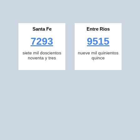
Santa Fe
Entre Rios
7293
9515
siete mil doscientos
nueve mil quinientos
noventa y tres
quince