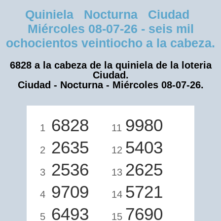
Quiniela Nocturna Ciudad
Miércoles 08-07-26 - seis mil
ochocientos veintiocho a la cabeza.
6828 a la cabeza de la quiniela de la loteria
Ciudad.
Ciudad - Nocturna - Miércoles 08-07-26.
6828
9980
1
11
2635
5403
2
12
2536
2625
3
13
9709
5721
4
14
6493
7690
5
15