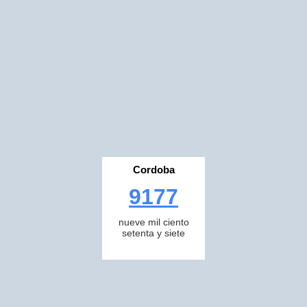
Cordoba
9177
nueve mil ciento
setenta y siete