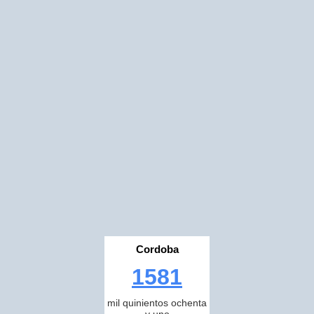
Cordoba
1581
mil quinientos ochenta