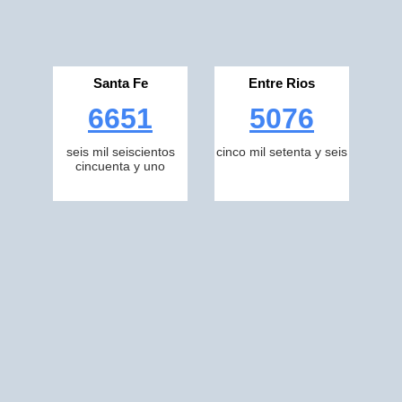
Santa Fe
Entre Rios
6651
5076
seis mil seiscientos
cinco mil setenta y seis
cincuenta y uno