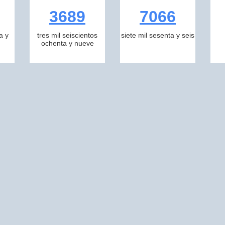
3689
7066
a y
tres mil seiscientos
siete mil sesenta y seis
ochenta y nueve