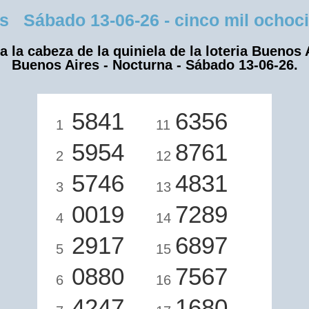
Sábado 13-06-26 - cinco mil ochocie
a la cabeza de la quiniela de la loteria Buenos 
Buenos Aires - Nocturna - Sábado 13-06-26.
5841
6356
1
11
5954
8761
2
12
5746
4831
3
13
0019
7289
4
14
2917
6897
5
15
0880
7567
6
16
4247
1680