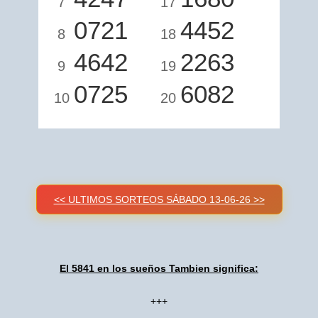
7
17
0721
4452
8
18
4642
2263
9
19
0725
6082
10
20
<< ULTIMOS SORTEOS SÁBADO 13-06-26 >>
El 5841 en los sueños Tambien significa:
+++