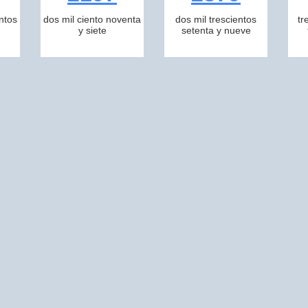
ntos
dos mil ciento noventa
dos mil trescientos
tr
y siete
setenta y nueve