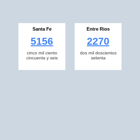
Santa Fe
Entre Rios
5156
2270
cinco mil ciento
dos mil doscientos
cincuenta y seis
setenta