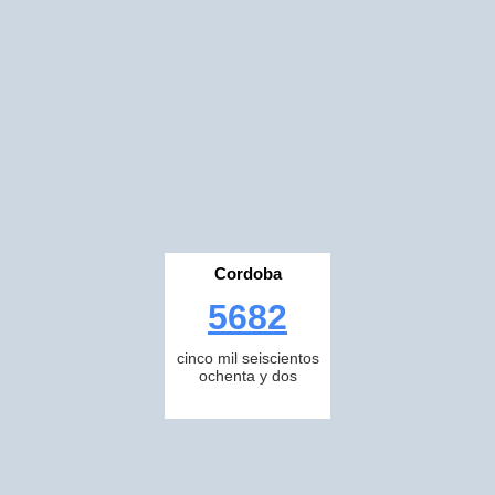
Cordoba
5682
cinco mil seiscientos
ochenta y dos