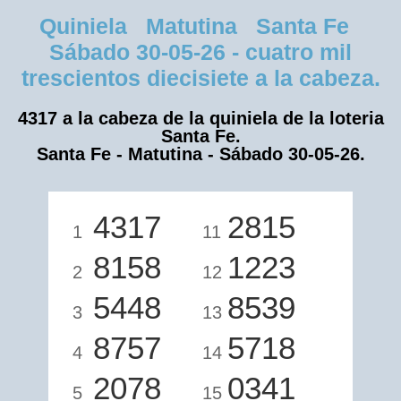
Quiniela Matutina Santa Fe
Sábado 30-05-26 - cuatro mil
trescientos diecisiete a la cabeza.
4317 a la cabeza de la quiniela de la loteria
Santa Fe.
Santa Fe - Matutina - Sábado 30-05-26.
4317
2815
1
11
8158
1223
2
12
5448
8539
3
13
8757
5718
4
14
2078
0341
5
15