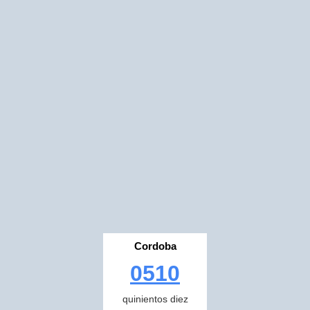
Cordoba
0510
quinientos diez