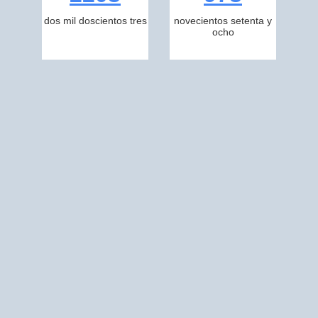
dos mil doscientos tres
novecientos setenta y
ocho