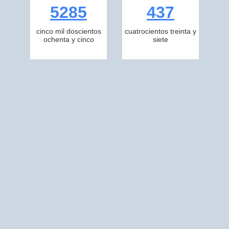
5285
437
cinco mil doscientos
cuatrocientos treinta y
ochenta y cinco
siete