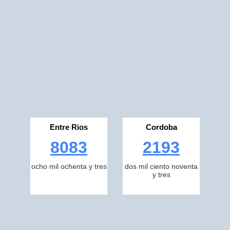
Entre Rios
Cordoba
8083
2193
ocho mil ochenta y tres
dos mil ciento noventa
y tres