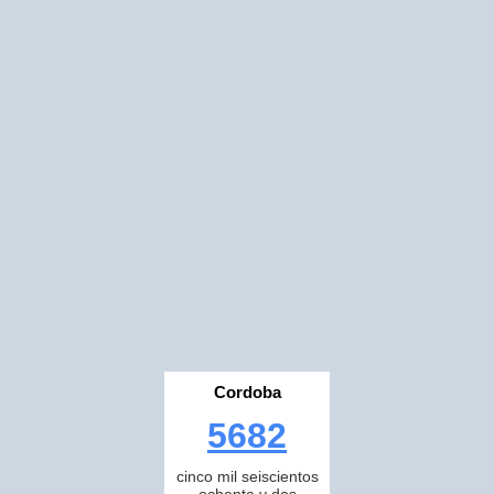
Cordoba
5682
cinco mil seiscientos