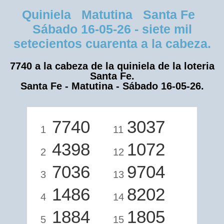
Quiniela Matutina Santa Fe
Sábado 16-05-26 - siete mil
setecientos cuarenta a la cabeza.
7740 a la cabeza de la quiniela de la loteria
Santa Fe.
Santa Fe - Matutina - Sábado 16-05-26.
7740
3037
1
11
4398
1072
2
12
7036
9704
3
13
1486
8202
4
14
1884
1805
5
15