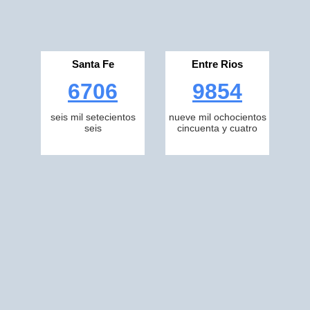
Santa Fe
Entre Rios
6706
9854
seis mil setecientos
nueve mil ochocientos
seis
cincuenta y cuatro