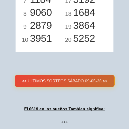
7
17
9060
1684
8
18
2879
3864
9
19
3951
5252
10
20
<< ULTIMOS SORTEOS SÁBADO 09-05-26 >>
El 6619 en los sueños Tambien significa:
+++