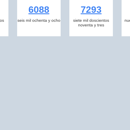
6088
7293
tos
seis mil ochenta y ocho
siete mil doscientos
nu
noventa y tres