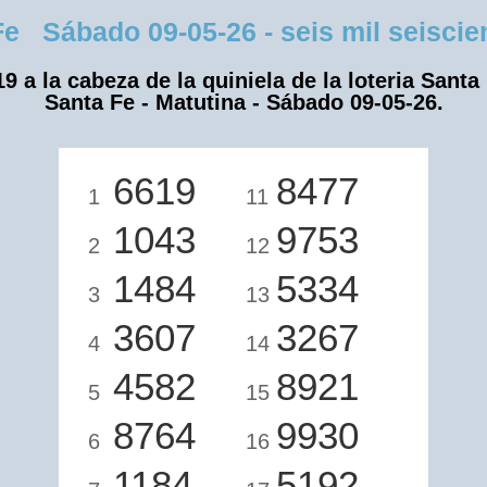
 Sábado 09-05-26 - seis mil seiscien
9 a la cabeza de la quiniela de la loteria Santa
Santa Fe - Matutina - Sábado 09-05-26.
6619
8477
1
11
1043
9753
2
12
1484
5334
3
13
3607
3267
4
14
4582
8921
5
15
8764
9930
6
16
1184
5192