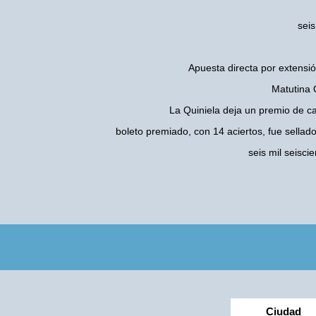
seis
Apuesta directa por extensió
Matutina 
La Quiniela deja un premio de c
boleto premiado, con 14 aciertos, fue sellad
seis mil seisc
Ciudad