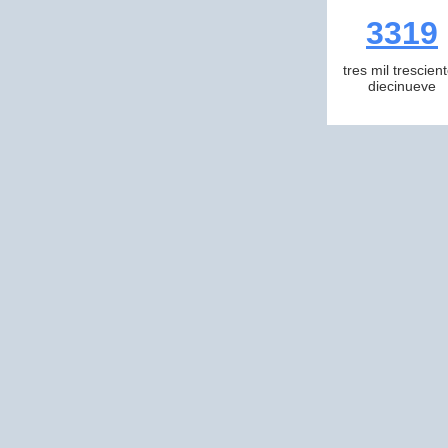
3319
tres mil trescien
diecinueve