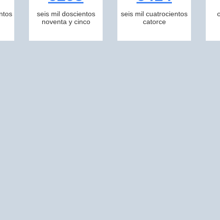
ntos
seis mil doscientos
seis mil cuatrocientos
noventa y cinco
catorce