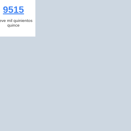
9515
eve mil quinientos
quince