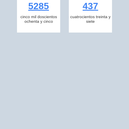
5285
437
cinco mil doscientos
cuatrocientos treinta y
ochenta y cinco
siete