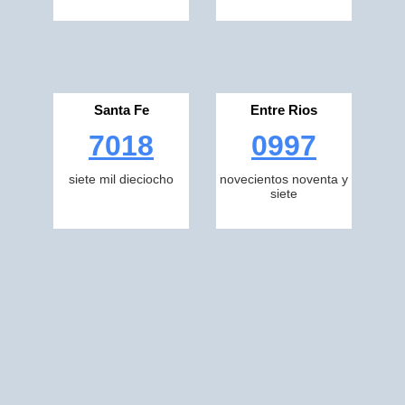
Santa Fe
Entre Rios
7018
0997
siete mil dieciocho
novecientos noventa y
siete