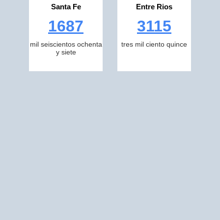
Santa Fe
Entre Rios
1687
3115
mil seiscientos ochenta
tres mil ciento quince
y siete