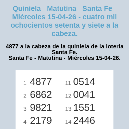
Quiniela Matutina Santa Fe
Miércoles 15-04-26 - cuatro mil
ochocientos setenta y siete a la
cabeza.
4877 a la cabeza de la quiniela de la loteria
Santa Fe.
Santa Fe - Matutina - Miércoles 15-04-26.
4877
0514
1
11
6862
0041
2
12
9821
1551
3
13
2179
2446
4
14