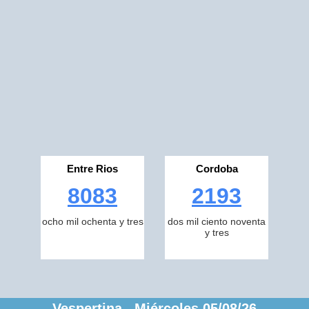
Entre Rios
Cordoba
8083
2193
ocho mil ochenta y tres
dos mil ciento noventa
y tres
Vespertina Miércoles 05/08/26