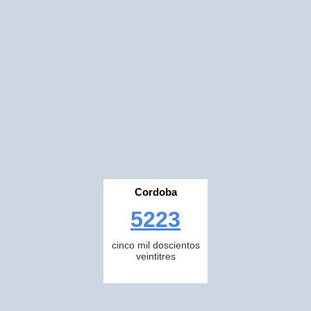
Cordoba
5223
cinco mil doscientos
veintitres