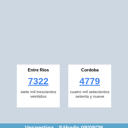
Entre Rios
Cordoba
7322
4779
siete mil trescientos
cuatro mil setecientos
veintidos
setenta y nueve
Vespertina Sábado 08/08/26