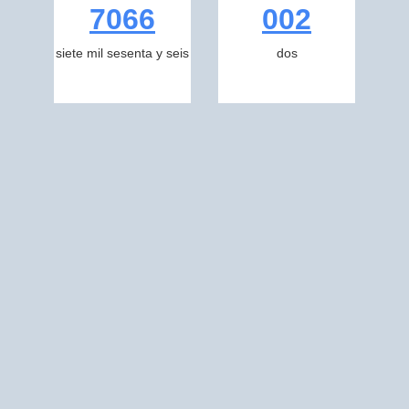
7066
002
siete mil sesenta y seis
dos