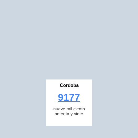
Cordoba
9177
nueve mil ciento
setenta y siete