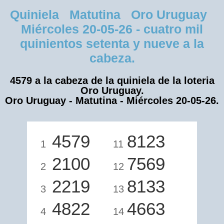
Quiniela Matutina Oro Uruguay
Miércoles 20-05-26 - cuatro mil
quinientos setenta y nueve a la
cabeza.
4579 a la cabeza de la quiniela de la loteria
Oro Uruguay.
Oro Uruguay - Matutina - Miércoles 20-05-26.
4579
8123
1
11
2100
7569
2
12
2219
8133
3
13
4822
4663
4
14