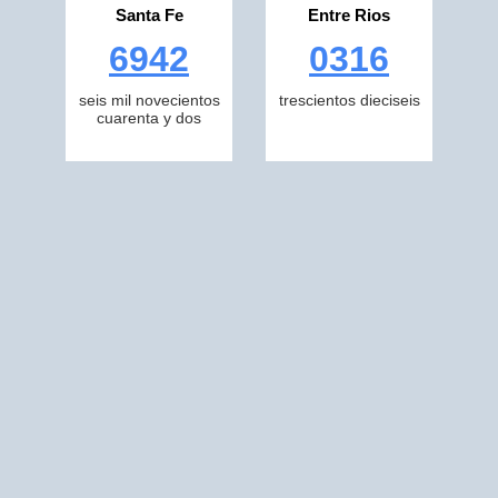
Santa Fe
Entre Rios
6942
0316
seis mil novecientos
trescientos dieciseis
cuarenta y dos