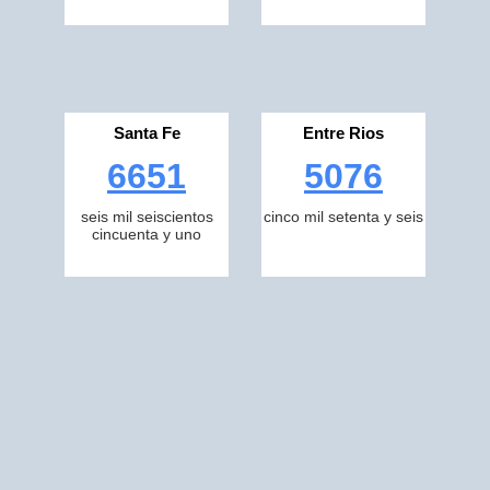
Santa Fe
Entre Rios
6651
5076
seis mil seiscientos
cinco mil setenta y seis
cincuenta y uno