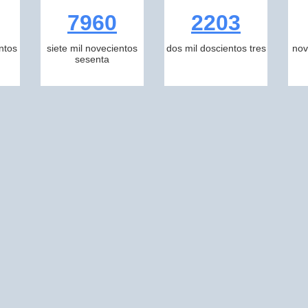
7960
2203
ntos
siete mil novecientos
dos mil doscientos tres
nov
sesenta