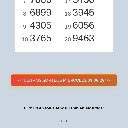
7
17
6899
3945
8
18
4305
6056
9
19
3765
9463
10
20
<< ULTIMOS SORTEOS MIÉRCOLES 03-06-26 >>
El 5909 en los sueños Tambien significa:
+++