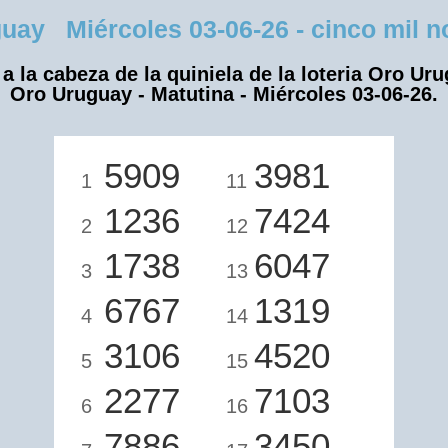
ay Miércoles 03-06-26 - cinco mil no
a la cabeza de la quiniela de la loteria Oro Ur
Oro Uruguay - Matutina - Miércoles 03-06-26.
5909
3981
1
11
1236
7424
2
12
1738
6047
3
13
6767
1319
4
14
3106
4520
5
15
2277
7103
6
16
7886
3450