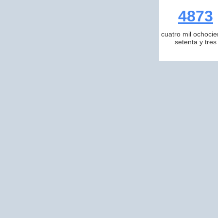
4873
cuatro mil ochocie
setenta y tres