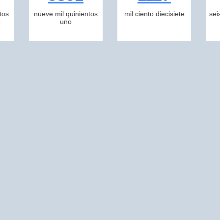
tos
nueve mil quinientos
mil ciento diecisiete
sei
o
uno