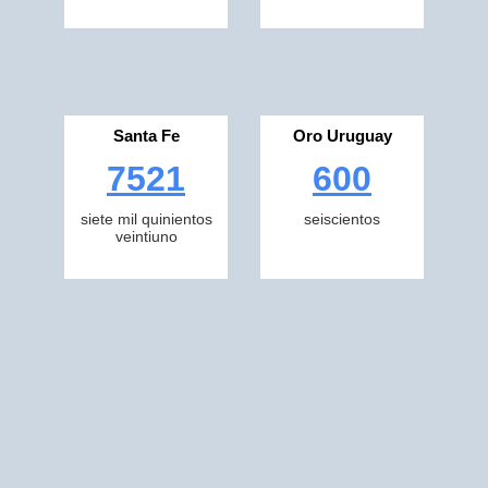
Santa Fe
Oro Uruguay
7521
600
siete mil quinientos
seiscientos
veintiuno