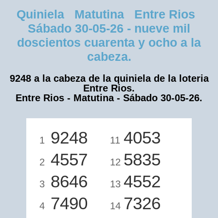
Quiniela Matutina Entre Rios
Sábado 30-05-26 - nueve mil
doscientos cuarenta y ocho a la
cabeza.
9248 a la cabeza de la quiniela de la loteria
Entre Rios.
Entre Rios - Matutina - Sábado 30-05-26.
9248
4053
1
11
4557
5835
2
12
8646
4552
3
13
7490
7326
4
14