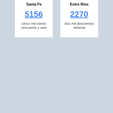
Santa Fe
Entre Rios
5156
2270
cinco mil ciento
dos mil doscientos
cincuenta y seis
setenta