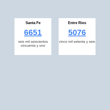
Santa Fe
Entre Rios
6651
5076
seis mil seiscientos
cinco mil setenta y seis
cincuenta y uno