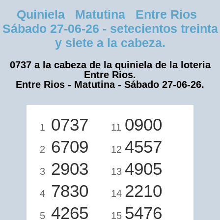
Quiniela Matutina Entre Rios
Sábado 27-06-26 - setecientos treinta
y siete a la cabeza.
0737 a la cabeza de la quiniela de la loteria
Entre Rios.
Entre Rios - Matutina - Sábado 27-06-26.
0737
0900
1
11
6709
4557
2
12
2903
4905
3
13
7830
2210
4
14
4265
5476
5
15