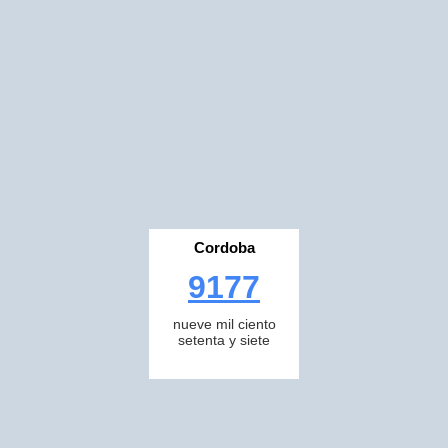
Cordoba
9177
nueve mil ciento
setenta y siete