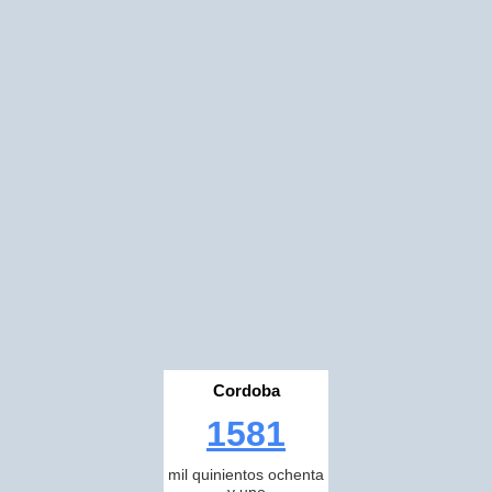
Cordoba
1581
mil quinientos ochenta