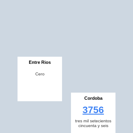
Entre Rios
Cero
Cordoba
3756
tres mil setecientos
cincuenta y seis