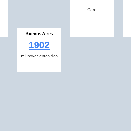
Cero
Buenos Aires
1902
mil novecientos dos