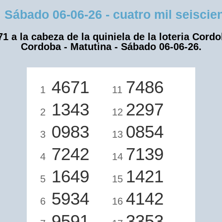
bado 06-06-26 - cuatro mil seiscient
71 a la cabeza de la quiniela de la loteria Cordo
Cordoba - Matutina - Sábado 06-06-26.
4671
7486
1
11
1343
2297
2
12
0983
0854
3
13
7242
7139
4
14
1649
1421
5
15
5934
4142
6
16
9591
3353