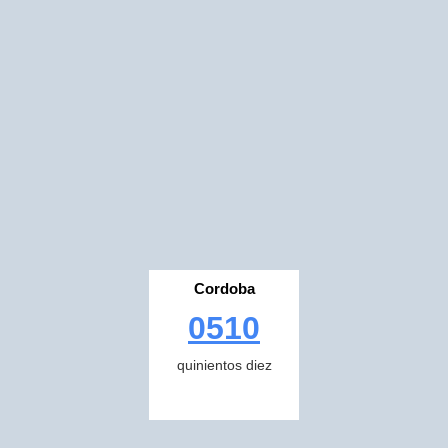
Cordoba
0510
quinientos diez