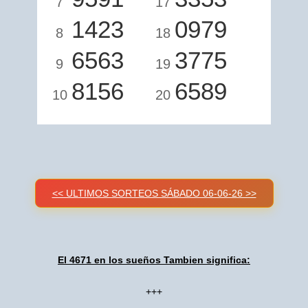
7
17
1423
0979
8
18
6563
3775
9
19
8156
6589
10
20
<< ULTIMOS SORTEOS SÁBADO 06-06-26 >>
El 4671 en los sueños Tambien significa:
+++