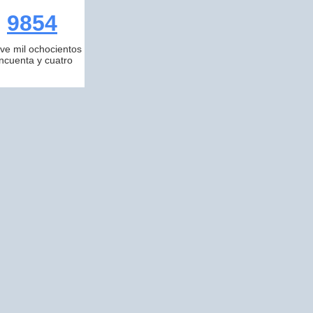
9854
ve mil ochocientos
incuenta y cuatro