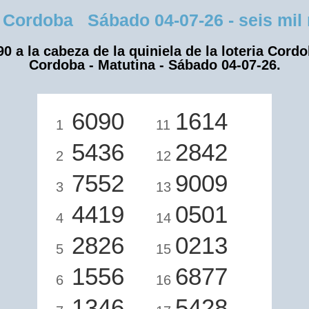
Cordoba Sábado 04-07-26 - seis mil n
90 a la cabeza de la quiniela de la loteria Cordo
Cordoba - Matutina - Sábado 04-07-26.
6090
1614
1
11
5436
2842
2
12
7552
9009
3
13
4419
0501
4
14
2826
0213
5
15
1556
6877
6
16
1346
5428