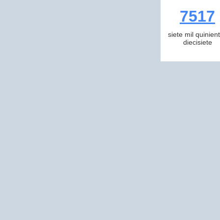
7517
siete mil quinien
diecisiete