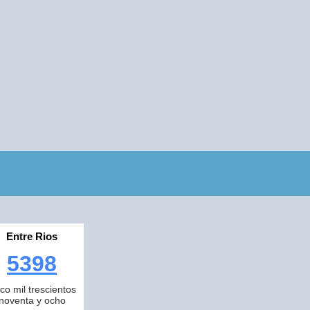
Entre Rios
5398
nco mil trescientos
noventa y ocho