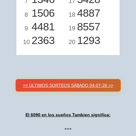
7
17
1506
4887
8
18
4481
8557
9
19
2363
1293
10
20
<< ULTIMOS SORTEOS SÁBADO 04-07-26 >>
El 6090 en los sueños Tambien significa:
+++