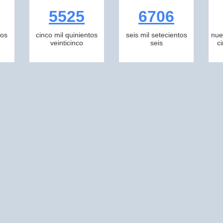
5525
6706
tos
cinco mil quinientos
seis mil setecientos
nue
veinticinco
seis
c