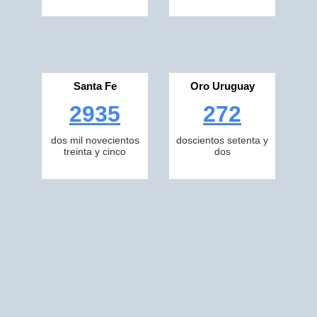
Santa Fe
Oro Uruguay
2935
272
dos mil novecientos
doscientos setenta y
treinta y cinco
dos