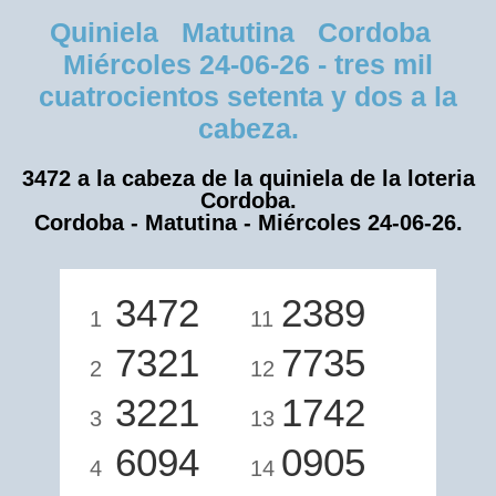
Quiniela Matutina Cordoba
Miércoles 24-06-26 - tres mil
cuatrocientos setenta y dos a la
cabeza.
3472 a la cabeza de la quiniela de la loteria
Cordoba.
Cordoba - Matutina - Miércoles 24-06-26.
3472
2389
1
11
7321
7735
2
12
3221
1742
3
13
6094
0905
4
14