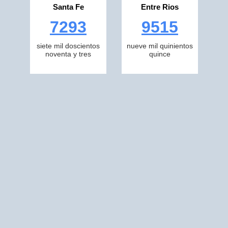
Santa Fe
Entre Rios
7293
9515
siete mil doscientos
nueve mil quinientos
noventa y tres
quince