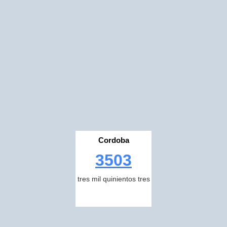
Cordoba
3503
tres mil quinientos tres