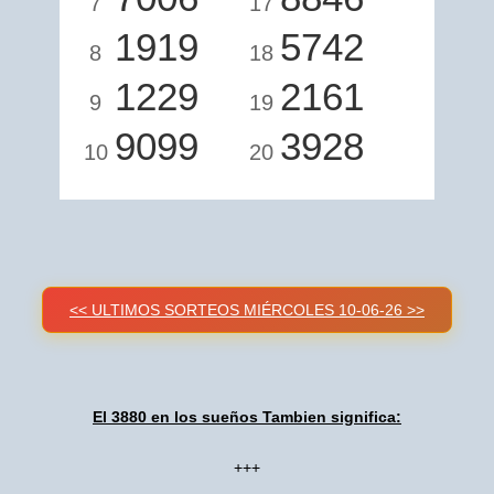
7
17
1919
5742
8
18
1229
2161
9
19
9099
3928
10
20
<< ULTIMOS SORTEOS MIÉRCOLES 10-06-26 >>
El 3880 en los sueños Tambien significa:
+++