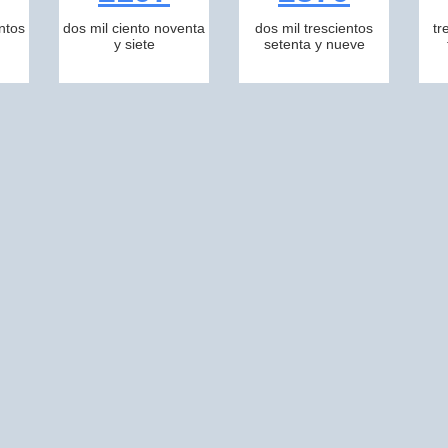
ntos
dos mil ciento noventa
dos mil trescientos
tr
y siete
setenta y nueve