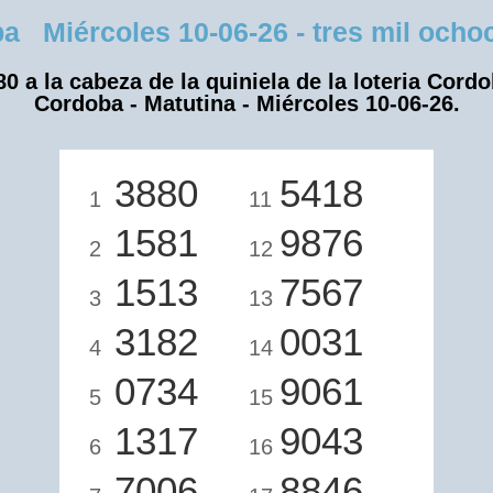
Miércoles 10-06-26 - tres mil ochoc
80 a la cabeza de la quiniela de la loteria Cordo
Cordoba - Matutina - Miércoles 10-06-26.
3880
5418
1
11
1581
9876
2
12
1513
7567
3
13
3182
0031
4
14
0734
9061
5
15
1317
9043
6
16
7006
8846