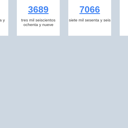
3689
7066
a y
tres mil seiscientos
siete mil sesenta y seis
ochenta y nueve