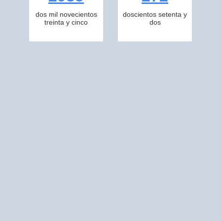
dos mil novecientos
doscientos setenta y
treinta y cinco
dos