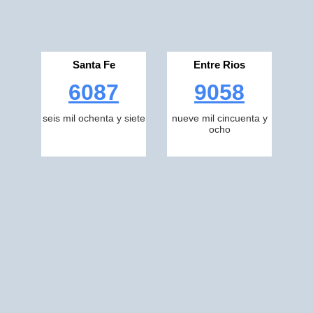
Santa Fe
Entre Rios
6087
9058
seis mil ochenta y siete
nueve mil cincuenta y
ocho