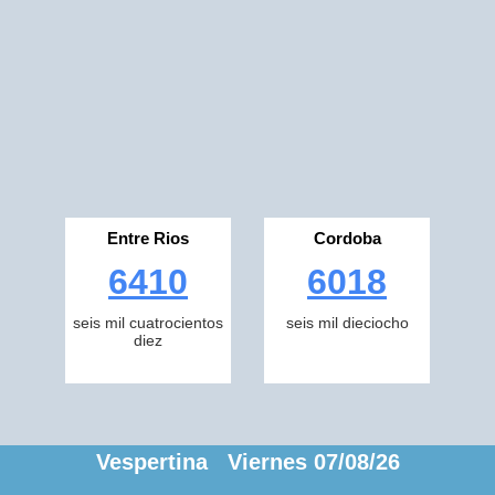
Entre Rios
Cordoba
6410
6018
seis mil cuatrocientos
seis mil dieciocho
diez
Vespertina Viernes 07/08/26