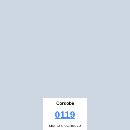
Cordoba
0119
ciento diecinueve