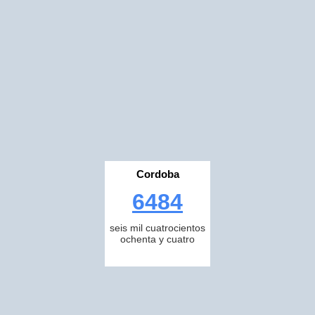
Cordoba
6484
seis mil cuatrocientos
ochenta y cuatro