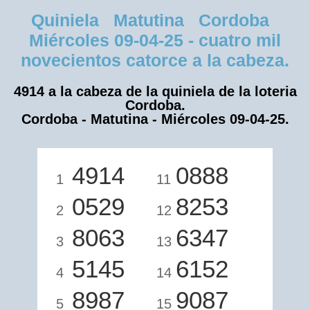
Quiniela Matutina Cordoba
Miércoles 09-04-25 - cuatro mil
novecientos catorce a la cabeza.
4914 a la cabeza de la quiniela de la loteria
Cordoba.
Cordoba - Matutina - Miércoles 09-04-25.
4914
0888
1
11
0529
8253
2
12
8063
6347
3
13
5145
6152
4
14
8987
9087
5
15