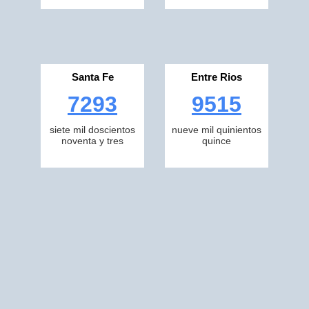
Santa Fe
Entre Rios
7293
9515
siete mil doscientos
nueve mil quinientos
noventa y tres
quince