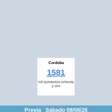
Cordoba
1581
mil quinientos ochenta
y uno
Previa Sábado 08/08/26