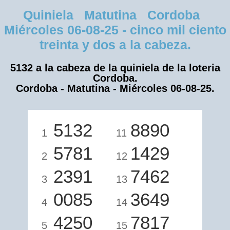
Quiniela Matutina Cordoba
Miércoles 06-08-25 - cinco mil ciento
treinta y dos a la cabeza.
5132 a la cabeza de la quiniela de la loteria
Cordoba.
Cordoba - Matutina - Miércoles 06-08-25.
5132
8890
1
11
5781
1429
2
12
2391
7462
3
13
0085
3649
4
14
4250
7817
5
15