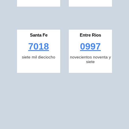
Santa Fe
Entre Rios
7018
0997
siete mil dieciocho
novecientos noventa y
siete