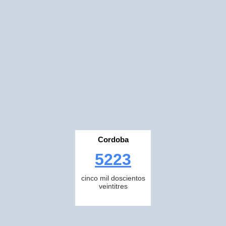
Cordoba
5223
cinco mil doscientos
veintitres