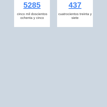
5285
437
cinco mil doscientos
cuatrocientos treinta y
ochenta y cinco
siete