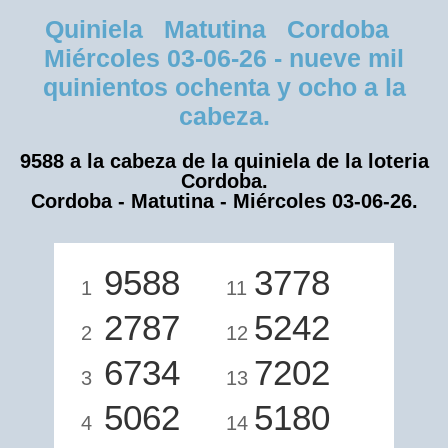
Quiniela Matutina Cordoba
Miércoles 03-06-26 - nueve mil
quinientos ochenta y ocho a la
cabeza.
9588 a la cabeza de la quiniela de la loteria
Cordoba.
Cordoba - Matutina - Miércoles 03-06-26.
9588
3778
1
11
2787
5242
2
12
6734
7202
3
13
5062
5180
4
14