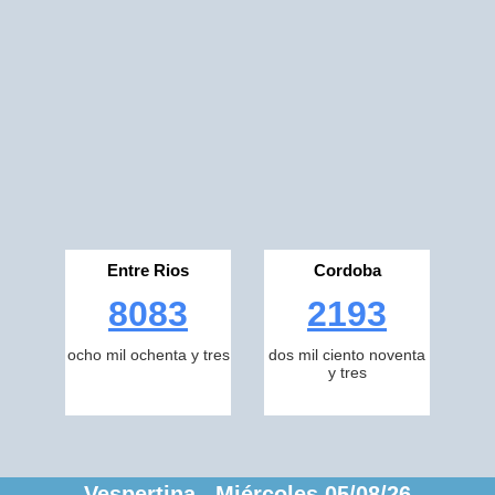
Entre Rios
Cordoba
8083
2193
ocho mil ochenta y tres
dos mil ciento noventa
y tres
Vespertina Miércoles 05/08/26