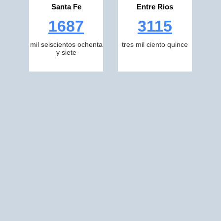
Santa Fe
Entre Rios
1687
3115
mil seiscientos ochenta
tres mil ciento quince
y siete