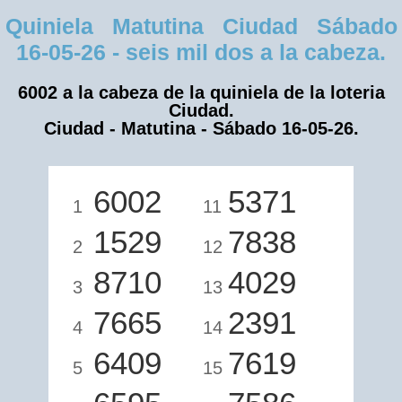
Quiniela Matutina Ciudad Sábado
16-05-26 - seis mil dos a la cabeza.
6002 a la cabeza de la quiniela de la loteria
Ciudad.
Ciudad - Matutina - Sábado 16-05-26.
6002
5371
1
11
1529
7838
2
12
8710
4029
3
13
7665
2391
4
14
6409
7619
5
15