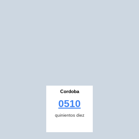
Cordoba
0510
quinientos diez