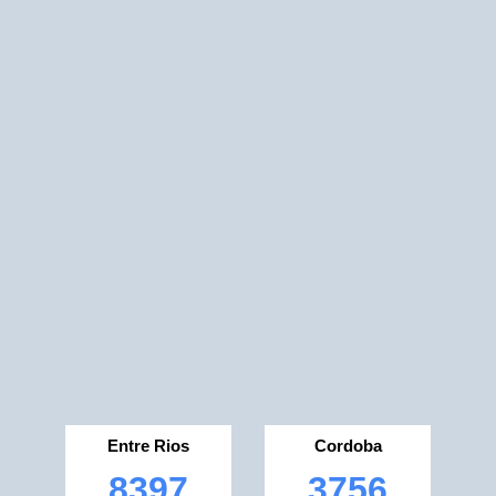
Entre Rios
Cordoba
8397
3756