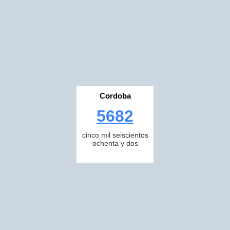
Cordoba
5682
cinco mil seiscientos
ochenta y dos