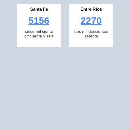
Santa Fe
Entre Rios
5156
2270
cinco mil ciento
dos mil doscientos
cincuenta y seis
setenta