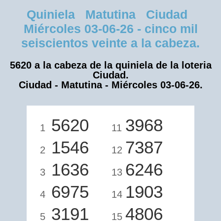
Quiniela Matutina Ciudad
Miércoles 03-06-26 - cinco mil
seiscientos veinte a la cabeza.
5620 a la cabeza de la quiniela de la loteria
Ciudad.
Ciudad - Matutina - Miércoles 03-06-26.
5620
3968
1
11
1546
7387
2
12
1636
6246
3
13
6975
1903
4
14
3191
4806
5
15