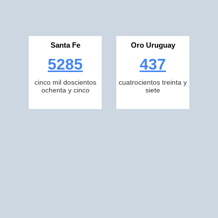
Santa Fe
Oro Uruguay
5285
437
cinco mil doscientos
cuatrocientos treinta y
ochenta y cinco
siete