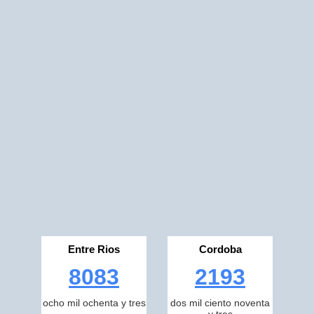
Entre Rios
Cordoba
8083
2193
ocho mil ochenta y tres
dos mil ciento noventa