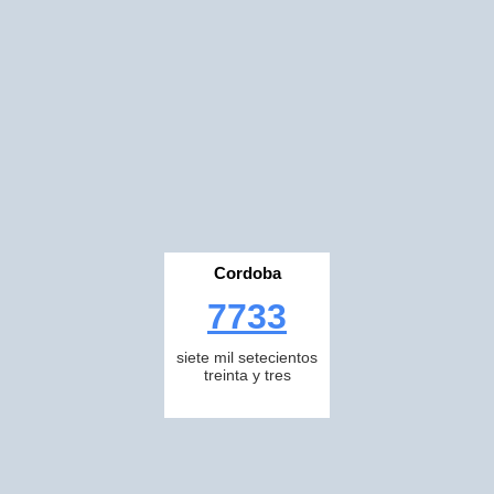
Cordoba
7733
siete mil setecientos
treinta y tres