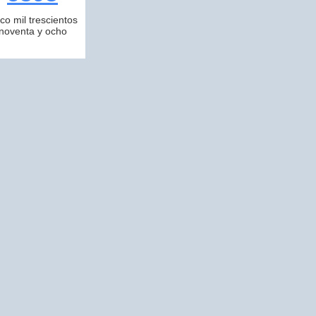
nco mil trescientos
noventa y ocho