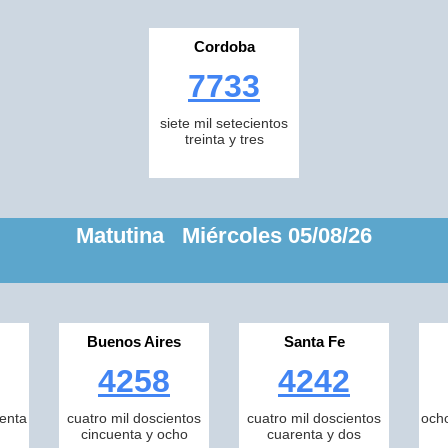
Cordoba
7733
siete mil setecientos
treinta y tres
Matutina Miércoles 05/08/26
Buenos Aires
Santa Fe
4258
4242
tenta
cuatro mil doscientos
cuatro mil doscientos
ocho
cincuenta y ocho
cuarenta y dos