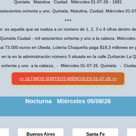
Quiniela Matutina Ciudad Miércoles 01-07-26 - 1681
 seiscientos ochenta y uno, Quiniela, Matutina, Ciudad, Miércoles 01-0
+++
n: es aquella que se realiza a un número de 1, 2, 3 o 4 cifras dentro de
Quiniela Ciudad - mil seiscientos ochenta y uno a la cabeza. Miércole
asi 73.000 euros en Ubeda, Lotería Chaqueña paga $18,3 millones en 
o en la en la administración número 3 situada en la calle Zurbarán La
os ochenta y uno a la cabeza, - Miércoles 01-07-26. Quiniela - Ciud
<< ULTIMOS SORTEOS MIÉRCOLES 01-07-26 >>
Nocturna Miércoles 05/08/26
Buenos Aires
Santa Fe