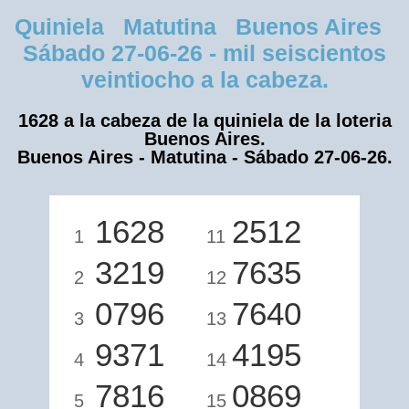
Quiniela Matutina Buenos Aires
Sábado 27-06-26 - mil seiscientos
veintiocho a la cabeza.
1628 a la cabeza de la quiniela de la loteria
Buenos Aires.
Buenos Aires - Matutina - Sábado 27-06-26.
1628
2512
1
11
3219
7635
2
12
0796
7640
3
13
9371
4195
4
14
7816
0869
5
15