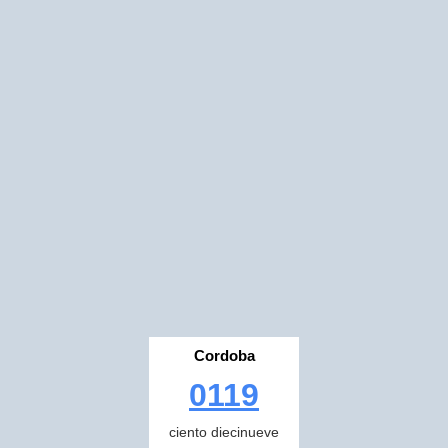
Cordoba
0119
ciento diecinueve