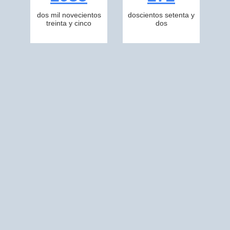
dos mil novecientos
doscientos setenta y
treinta y cinco
dos