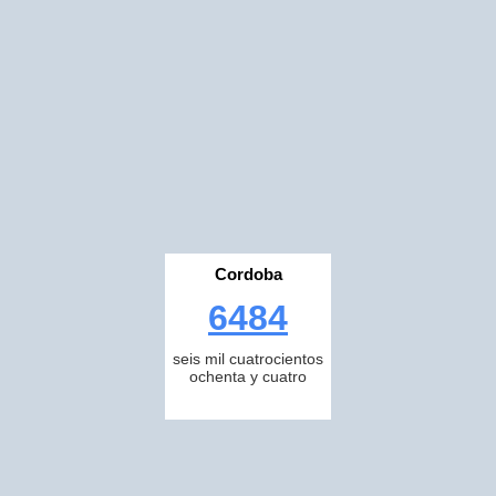
Cordoba
6484
seis mil cuatrocientos
ochenta y cuatro