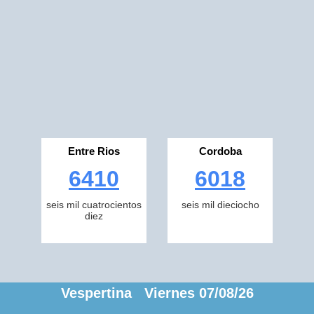
Entre Rios
Cordoba
6410
6018
seis mil cuatrocientos
seis mil dieciocho
diez
Vespertina Viernes 07/08/26