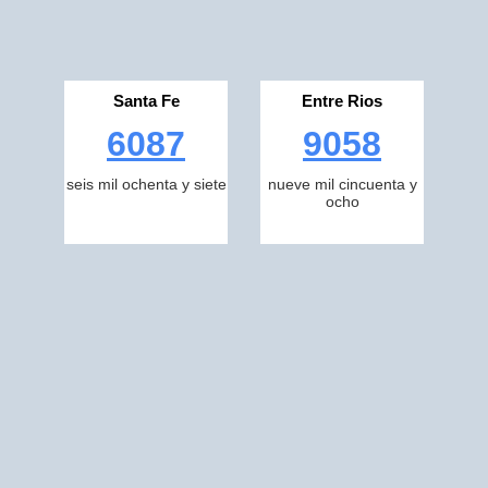
Santa Fe
Entre Rios
6087
9058
seis mil ochenta y siete
nueve mil cincuenta y
ocho