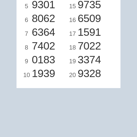
9301
9735
5
15
8062
6509
6
16
6364
1591
7
17
7402
7022
8
18
0183
3374
9
19
1939
9328
10
20