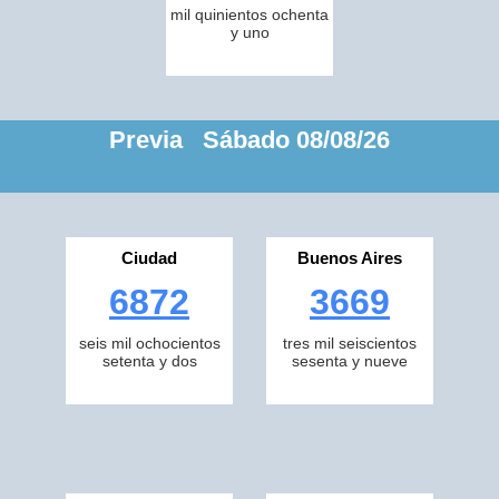
mil quinientos ochenta
y uno
Previa Sábado 08/08/26
Ciudad
Buenos Aires
6872
3669
seis mil ochocientos
tres mil seiscientos
setenta y dos
sesenta y nueve