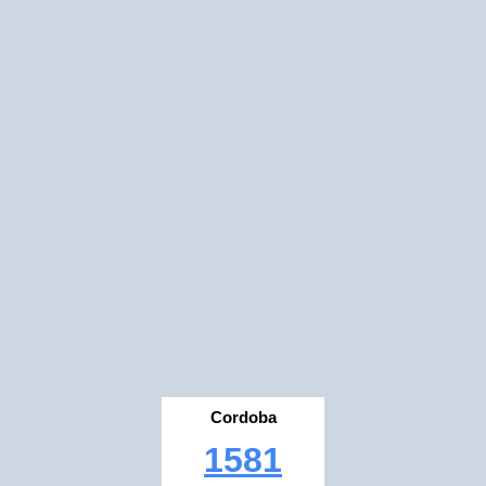
Cordoba
1581