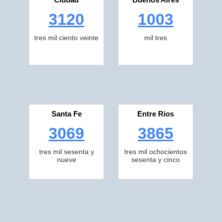
3120
1003
tres mil ciento veinte
mil tres
Santa Fe
Entre Rios
3069
3865
tres mil sesenta y
tres mil ochocientos
nueve
sesenta y cinco