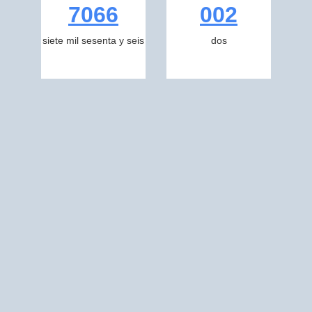
7066
002
siete mil sesenta y seis
dos