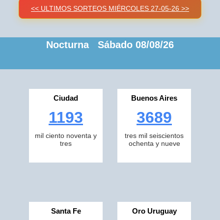
<< ULTIMOS SORTEOS MIÉRCOLES 27-05-26 >>
Nocturna Sábado 08/08/26
Ciudad
Buenos Aires
1193
3689
mil ciento noventa y
tres mil seiscientos
tres
ochenta y nueve
Santa Fe
Oro Uruguay