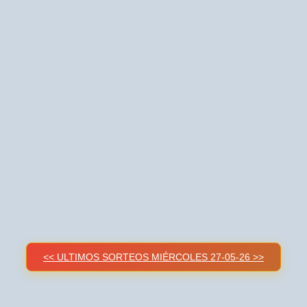
<< ULTIMOS SORTEOS MIÉRCOLES 27-05-26 >>