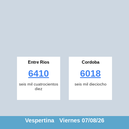
Entre Rios
Cordoba
6410
6018
seis mil cuatrocientos
seis mil dieciocho
diez
Vespertina Viernes 07/08/26