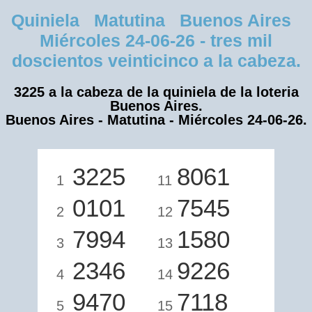
Quiniela Matutina Buenos Aires
Miércoles 24-06-26 - tres mil
doscientos veinticinco a la cabeza.
3225 a la cabeza de la quiniela de la loteria
Buenos Aires.
Buenos Aires - Matutina - Miércoles 24-06-26.
3225
8061
1
11
0101
7545
2
12
7994
1580
3
13
2346
9226
4
14
9470
7118
5
15