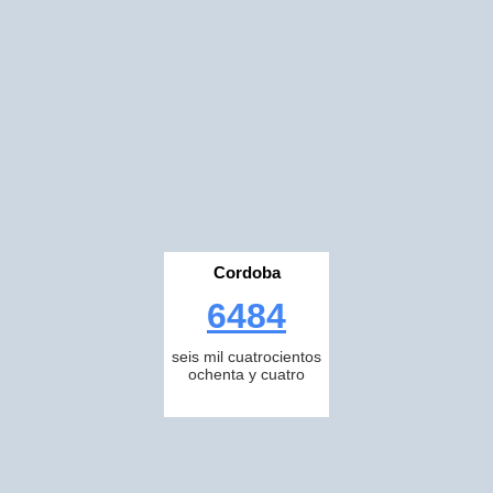
Cordoba
6484
seis mil cuatrocientos
ochenta y cuatro