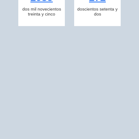
dos mil novecientos
doscientos setenta y
treinta y cinco
dos