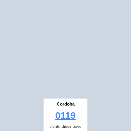
Cordoba
0119
ciento diecinueve