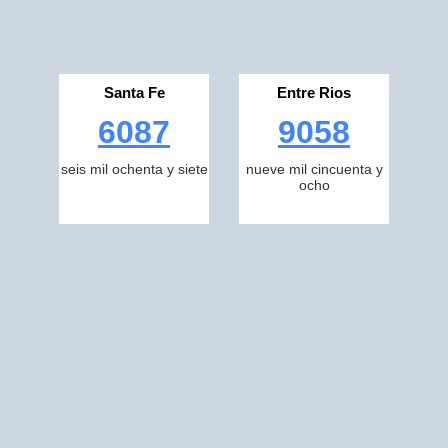
Santa Fe
Entre Rios
6087
9058
seis mil ochenta y siete
nueve mil cincuenta y
ocho