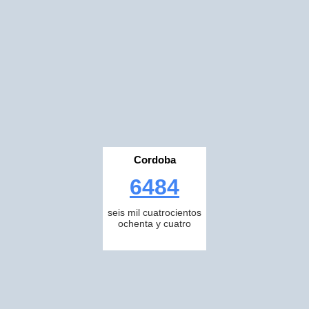
Cordoba
6484
seis mil cuatrocientos
ochenta y cuatro