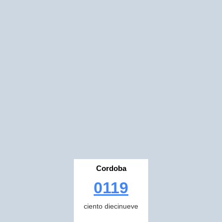
Cordoba
0119
ciento diecinueve