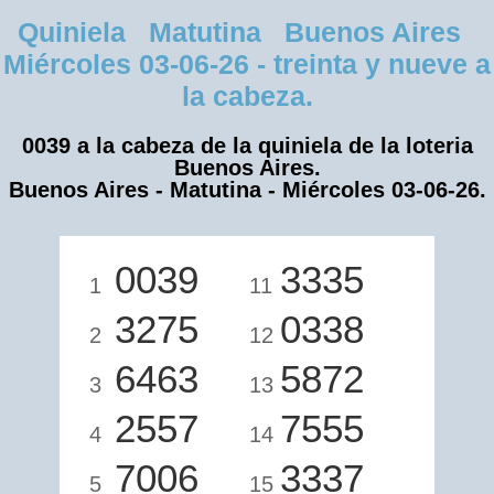
Quiniela Matutina Buenos Aires
Miércoles 03-06-26 - treinta y nueve a
la cabeza.
0039 a la cabeza de la quiniela de la loteria
Buenos Aires.
Buenos Aires - Matutina - Miércoles 03-06-26.
0039
3335
1
11
3275
0338
2
12
6463
5872
3
13
2557
7555
4
14
7006
3337
5
15