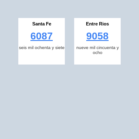
Santa Fe
Entre Rios
6087
9058
seis mil ochenta y siete
nueve mil cincuenta y
ocho